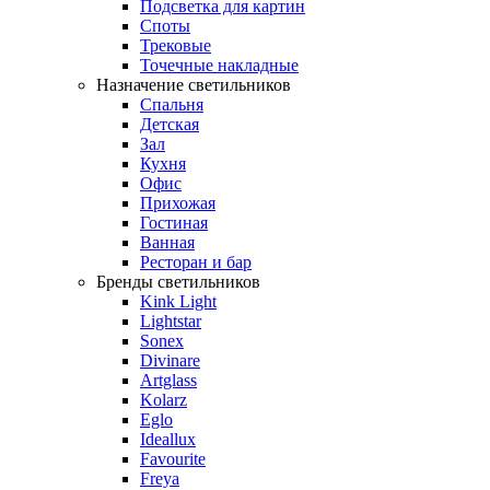
Подсветка для картин
Споты
Трековые
Точечные накладные
Назначение светильников
Спальня
Детская
Зал
Кухня
Офис
Прихожая
Гостиная
Ванная
Ресторан и бар
Бренды светильников
Kink Light
Lightstar
Sonex
Divinare
Artglass
Kolarz
Eglo
Ideallux
Favourite
Freya