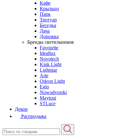
Кафе
Крыльцо
Парк
Тротуар
Беседка
Дача
Дорожка
Бренды светильников
Favourite
Ideallux
Novotech
Kink Light
Lightstar
Arte
Odeon Light
Eglo
Nowodvorski
Maytoni
STLuce
Декор
Распродажа