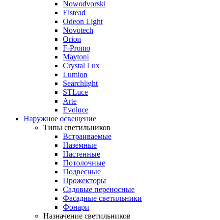
Nowodvorski
Elstead
Odeon Light
Novotech
Orion
F-Promo
Maytoni
Crystal Lux
Lumion
Searchlight
STLuce
Arte
Evoluce
Наружное освещение
Типы светильников
Встраиваемые
Наземные
Настенные
Потолочные
Подвесные
Прожекторы
Садовые переносные
Фасадные светильники
Фонари
Назначение светильников