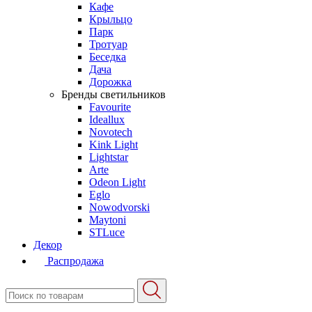
Кафе
Крыльцо
Парк
Тротуар
Беседка
Дача
Дорожка
Бренды светильников
Favourite
Ideallux
Novotech
Kink Light
Lightstar
Arte
Odeon Light
Eglo
Nowodvorski
Maytoni
STLuce
Декор
Распродажа