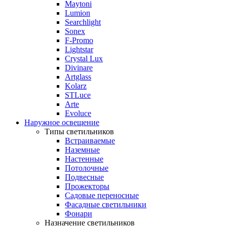
Maytoni
Lumion
Searchlight
Sonex
F-Promo
Lightstar
Crystal Lux
Divinare
Artglass
Kolarz
STLuce
Arte
Evoluce
Наружное освещение
Типы светильников
Встраиваемые
Наземные
Настенные
Потолочные
Подвесные
Прожекторы
Садовые переносные
Фасадные светильники
Фонари
Назначение светильников