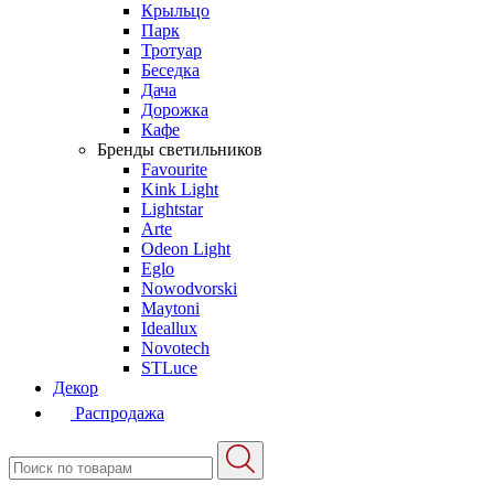
Крыльцо
Парк
Тротуар
Беседка
Дача
Дорожка
Кафе
Бренды светильников
Favourite
Kink Light
Lightstar
Arte
Odeon Light
Eglo
Nowodvorski
Maytoni
Ideallux
Novotech
STLuce
Декор
Распродажа