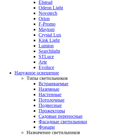
Elstead
Odeon Light
Novotech
Orion
F-Promo
Maytoni
Crystal Lux
Kink Light
Lumion
Searchlight
STLuce
Arte
Evoluce
Наружное освещение
Типы светильников
Встраиваемые
Наземные
Настенные
Потолочные
Подвесные
Прожекторы
Садовые переносные
Фасадные светильники
Фонари
Назначение светильников