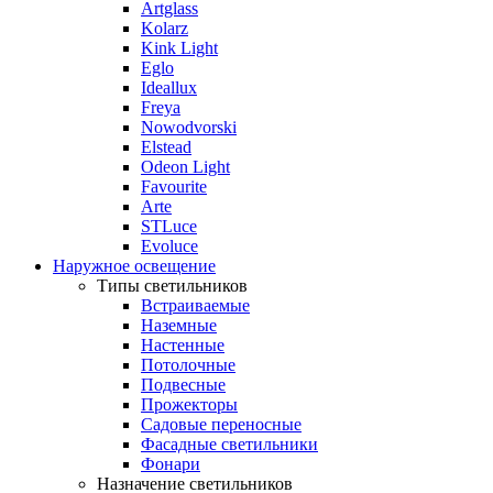
Artglass
Kolarz
Kink Light
Eglo
Ideallux
Freya
Nowodvorski
Elstead
Odeon Light
Favourite
Arte
STLuce
Evoluce
Наружное освещение
Типы светильников
Встраиваемые
Наземные
Настенные
Потолочные
Подвесные
Прожекторы
Садовые переносные
Фасадные светильники
Фонари
Назначение светильников