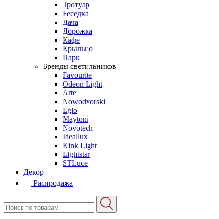
Тротуар
Беседка
Дача
Дорожка
Кафе
Крыльцо
Парк
Бренды светильников
Favourite
Odeon Light
Arte
Nowodvorski
Eglo
Maytoni
Novotech
Ideallux
Kink Light
Lightstar
STLuce
Декор
Распродажа