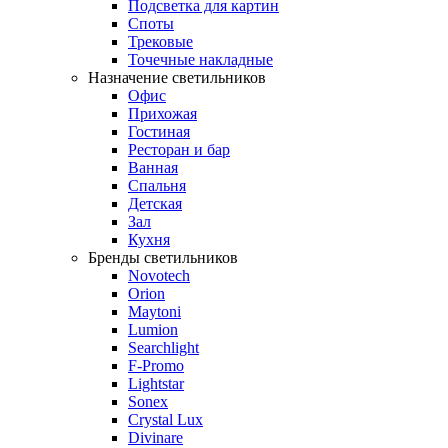
Подсветка для картин
Споты
Трековые
Точечные накладные
Назначение светильников
Офис
Прихожая
Гостиная
Ресторан и бар
Ванная
Спальня
Детская
Зал
Кухня
Бренды светильников
Novotech
Orion
Maytoni
Lumion
Searchlight
F-Promo
Lightstar
Sonex
Crystal Lux
Divinare