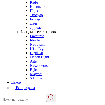
Кафе
Крыльцо
Парк
Тротуар
Беседка
Дача
Дорожка
Бренды светильников
Favourite
Ideallux
Novotech
Kink Light
Lightstar
Odeon Light
Arte
Nowodvorski
Eglo
Maytoni
STLuce
Декор
Распродажа