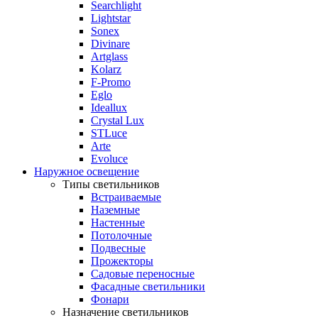
Searchlight
Lightstar
Sonex
Divinare
Artglass
Kolarz
F-Promo
Eglo
Ideallux
Crystal Lux
STLuce
Arte
Evoluce
Наружное освещение
Типы светильников
Встраиваемые
Наземные
Настенные
Потолочные
Подвесные
Прожекторы
Садовые переносные
Фасадные светильники
Фонари
Назначение светильников