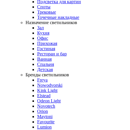
Подсветка для картин
Споты
Трековые
Точечные накладные
Назначение светильников
Зал
Кухня
Офис
Прихожая
Гостиная
Ресторан и бар
Ванная
Спальня
Детская
Бренды светильников
Freya
Nowodvorski
Kink Light
Elstead
Odeon Light
Novotech
Orion
Maytoni
Favourite
Lumion