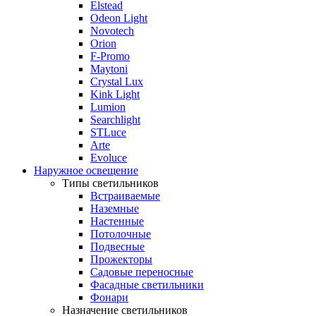
Elstead
Odeon Light
Novotech
Orion
F-Promo
Maytoni
Crystal Lux
Kink Light
Lumion
Searchlight
STLuce
Arte
Evoluce
Наружное освещение
Типы светильников
Встраиваемые
Наземные
Настенные
Потолочные
Подвесные
Прожекторы
Садовые переносные
Фасадные светильники
Фонари
Назначение светильников