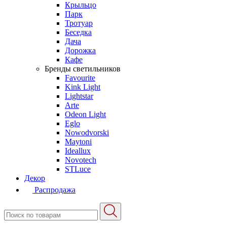
Крыльцо
Парк
Тротуар
Беседка
Дача
Дорожка
Кафе
Бренды светильников
Favourite
Kink Light
Lightstar
Arte
Odeon Light
Eglo
Nowodvorski
Maytoni
Ideallux
Novotech
STLuce
Декор
Распродажа