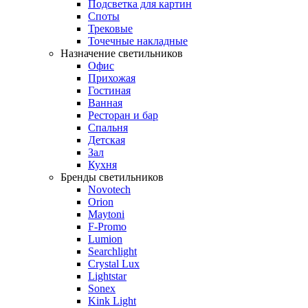
Подсветка для картин
Споты
Трековые
Точечные накладные
Назначение светильников
Офис
Прихожая
Гостиная
Ванная
Ресторан и бар
Спальня
Детская
Зал
Кухня
Бренды светильников
Novotech
Orion
Maytoni
F-Promo
Lumion
Searchlight
Crystal Lux
Lightstar
Sonex
Kink Light