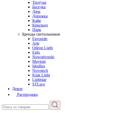
Тротуар
Беседка
Дача
Дорожка
Кафе
Крыльцо
Парк
Бренды светильников
Favourite
Arte
Odeon Light
Eglo
Nowodvorski
Maytoni
Ideallux
Novotech
Kink Light
Lightstar
STLuce
Декор
Распродажа