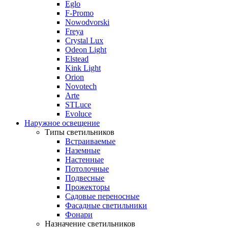
Eglo
F-Promo
Nowodvorski
Freya
Crystal Lux
Odeon Light
Elstead
Kink Light
Orion
Novotech
Arte
STLuce
Evoluce
Наружное освещение
Типы светильников
Встраиваемые
Наземные
Настенные
Потолочные
Подвесные
Прожекторы
Садовые переносные
Фасадные светильники
Фонари
Назначение светильников