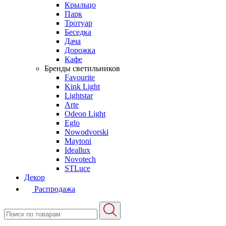
Крыльцо
Парк
Тротуар
Беседка
Дача
Дорожка
Кафе
Бренды светильников
Favourite
Kink Light
Lightstar
Arte
Odeon Light
Eglo
Nowodvorski
Maytoni
Ideallux
Novotech
STLuce
Декор
Распродажа