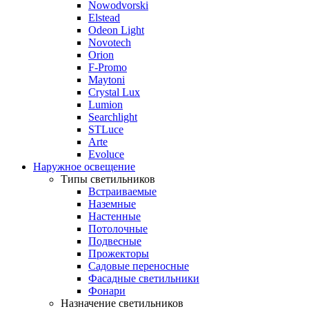
Nowodvorski
Elstead
Odeon Light
Novotech
Orion
F-Promo
Maytoni
Crystal Lux
Lumion
Searchlight
STLuce
Arte
Evoluce
Наружное освещение
Типы светильников
Встраиваемые
Наземные
Настенные
Потолочные
Подвесные
Прожекторы
Садовые переносные
Фасадные светильники
Фонари
Назначение светильников