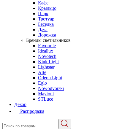
Кафе
Крыльцо
Парк
Тротуар
Беседка
Дача
Дорожка
Бренды светильников
Favourite
Ideallux
Novotech
Kink Light
Lightstar
Arte
Odeon Light
Eglo
Nowodvorski
Maytoni
STLuce
Декор
Распродажа