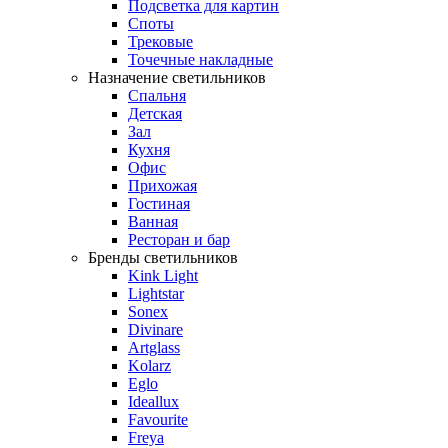
Подсветка для картин
Споты
Трековые
Точечные накладные
Назначение светильников
Спальня
Детская
Зал
Кухня
Офис
Прихожая
Гостиная
Ванная
Ресторан и бар
Бренды светильников
Kink Light
Lightstar
Sonex
Divinare
Artglass
Kolarz
Eglo
Ideallux
Favourite
Freya