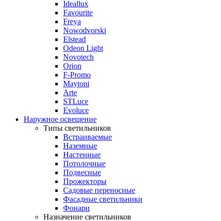
Ideallux
Favourite
Freya
Nowodvorski
Elstead
Odeon Light
Novotech
Orion
F-Promo
Maytoni
Arte
STLuce
Evoluce
Наружное освещение
Типы светильников
Встраиваемые
Наземные
Настенные
Потолочные
Подвесные
Прожекторы
Садовые переносные
Фасадные светильники
Фонари
Назначение светильников