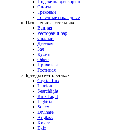
Подсветка для картин
Споты
Трековые
Точечные накладные
Назначение светильников
Ванная
Ресторан и бар
Спальня
Детская
Зал
Кухня
Офис
Прихожая
Гостиная
Бренды светильников
Crystal Lux
Lumion
Searchlight
Kink Light
Lightstar
Sonex
Divinare
Artglass
Kolarz
Eglo