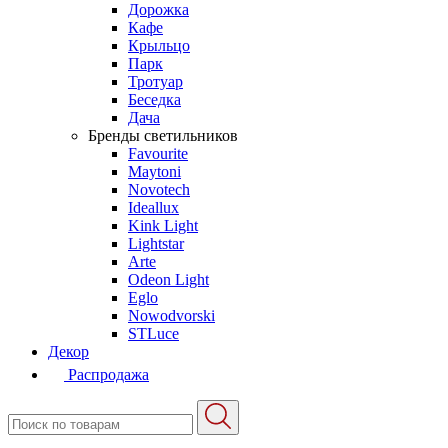
Дорожка
Кафе
Крыльцо
Парк
Тротуар
Беседка
Дача
Бренды светильников
Favourite
Maytoni
Novotech
Ideallux
Kink Light
Lightstar
Arte
Odeon Light
Eglo
Nowodvorski
STLuce
Декор
Распродажа