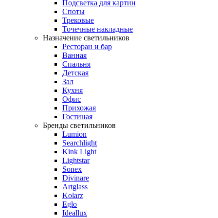
Подсветка для картин
Споты
Трековые
Точечные накладные
Назначение светильников
Ресторан и бар
Ванная
Спальня
Детская
Зал
Кухня
Офис
Прихожая
Гостиная
Бренды светильников
Lumion
Searchlight
Kink Light
Lightstar
Sonex
Divinare
Artglass
Kolarz
Eglo
Ideallux