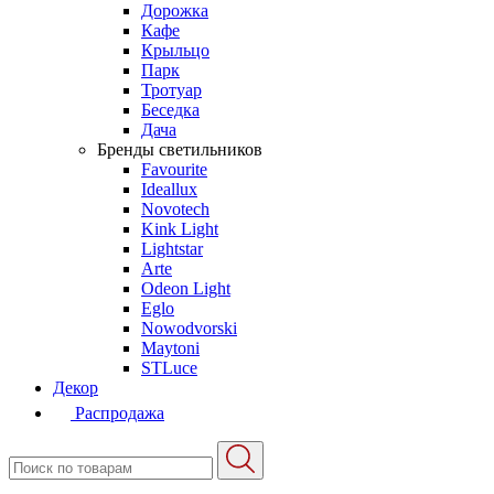
Дорожка
Кафе
Крыльцо
Парк
Тротуар
Беседка
Дача
Бренды светильников
Favourite
Ideallux
Novotech
Kink Light
Lightstar
Arte
Odeon Light
Eglo
Nowodvorski
Maytoni
STLuce
Декор
Распродажа