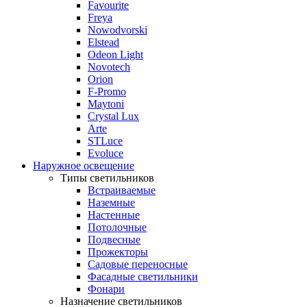
Favourite
Freya
Nowodvorski
Elstead
Odeon Light
Novotech
Orion
F-Promo
Maytoni
Crystal Lux
Arte
STLuce
Evoluce
Наружное освещение
Типы светильников
Встраиваемые
Наземные
Настенные
Потолочные
Подвесные
Прожекторы
Садовые переносные
Фасадные светильники
Фонари
Назначение светильников