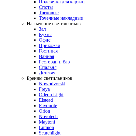
Подсветка для картин
Споты
Трековые
Точечные накладные
Назначение светильников
Зал
Кухня
Офис
Прихожая
Гостиная
Ванная
Ресторан и бар
Спальня
Детская
Бренды светильников
Nowodvorski
Freya
Odeon Light
Elstead
Favourite
Orion
Novotech
Maytoni
Lumion
Searchlight