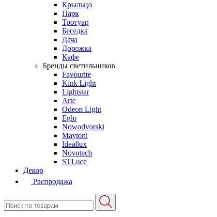
Крыльцо
Парк
Тротуар
Беседка
Дача
Дорожка
Кафе
Бренды светильников
Favourite
Kink Light
Lightstar
Arte
Odeon Light
Eglo
Nowodvorski
Maytoni
Ideallux
Novotech
STLuce
Декор
Распродажа