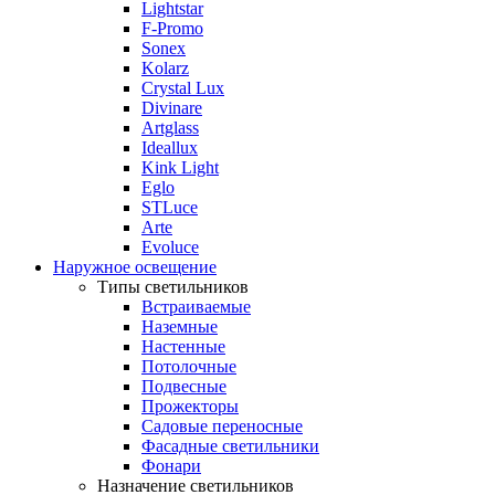
Lightstar
F-Promo
Sonex
Kolarz
Crystal Lux
Divinare
Artglass
Ideallux
Kink Light
Eglo
STLuce
Arte
Evoluce
Наружное освещение
Типы светильников
Встраиваемые
Наземные
Настенные
Потолочные
Подвесные
Прожекторы
Садовые переносные
Фасадные светильники
Фонари
Назначение светильников