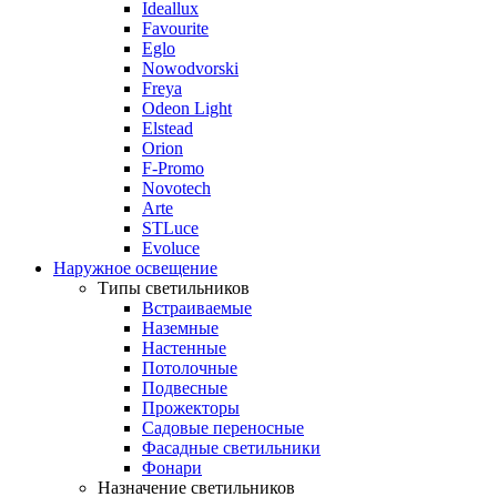
Ideallux
Favourite
Eglo
Nowodvorski
Freya
Odeon Light
Elstead
Orion
F-Promo
Novotech
Arte
STLuce
Evoluce
Наружное освещение
Типы светильников
Встраиваемые
Наземные
Настенные
Потолочные
Подвесные
Прожекторы
Садовые переносные
Фасадные светильники
Фонари
Назначение светильников