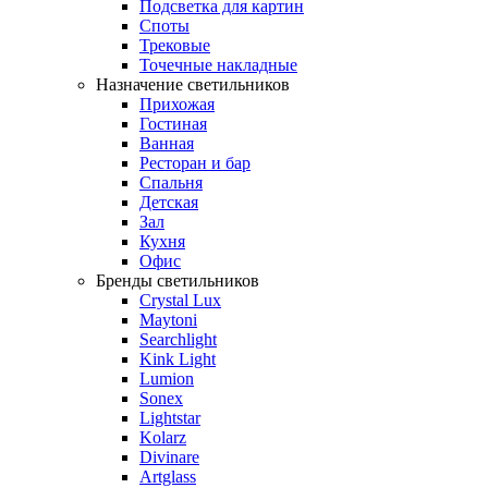
Подсветка для картин
Споты
Трековые
Точечные накладные
Назначение светильников
Прихожая
Гостиная
Ванная
Ресторан и бар
Спальня
Детская
Зал
Кухня
Офис
Бренды светильников
Crystal Lux
Maytoni
Searchlight
Kink Light
Lumion
Sonex
Lightstar
Kolarz
Divinare
Artglass