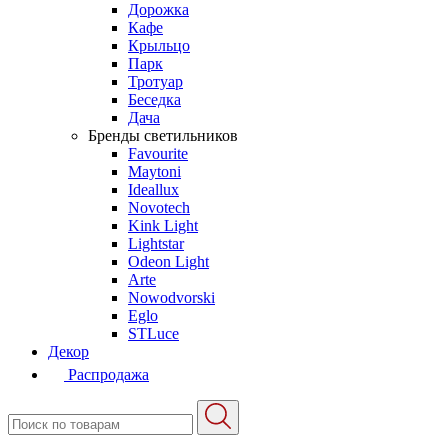
Дорожка
Кафе
Крыльцо
Парк
Тротуар
Беседка
Дача
Бренды светильников
Favourite
Maytoni
Ideallux
Novotech
Kink Light
Lightstar
Odeon Light
Arte
Nowodvorski
Eglo
STLuce
Декор
Распродажа