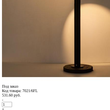
Под заказ
Код товара: 7021/6FL
531.60 руб.
-
+