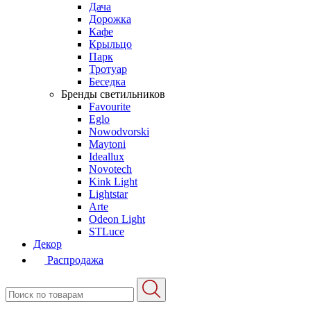
Дача
Дорожка
Кафе
Крыльцо
Парк
Тротуар
Беседка
Бренды светильников
Favourite
Eglo
Nowodvorski
Maytoni
Ideallux
Novotech
Kink Light
Lightstar
Arte
Odeon Light
STLuce
Декор
Распродажа