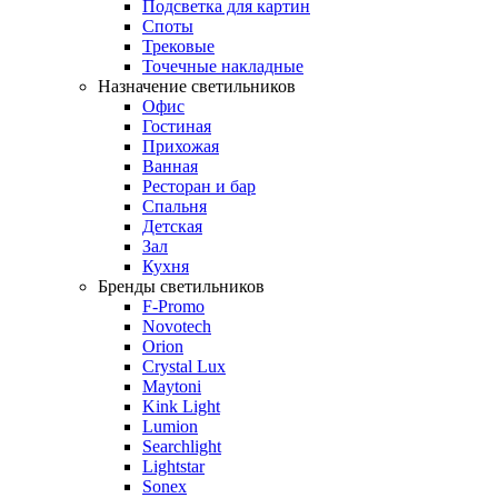
Подсветка для картин
Споты
Трековые
Точечные накладные
Назначение светильников
Офис
Гостиная
Прихожая
Ванная
Ресторан и бар
Спальня
Детская
Зал
Кухня
Бренды светильников
F-Promo
Novotech
Orion
Crystal Lux
Maytoni
Kink Light
Lumion
Searchlight
Lightstar
Sonex