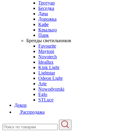
Тротуар
Беседка
Дача
Дорожка
Кафе
Крыльцо
Парк
Бренды светильников
Favourite
Maytoni
Novotech
Ideallux
Kink Light
Lightstar
Odeon Light
Arte
Nowodvorski
Eglo
STLuce
Декор
Распродажа