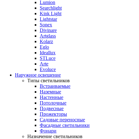
Lumion
Searchlight
Kink Light
Lightstar
Sonex
Divinare
Artglass
Kolarz
Eglo
Ideallux
STLuce
Arte
Evoluce
Наружное освещение
Типы светильников
Встраиваемые
Наземные
Настенные
Потолочные
Подвесные
Прожекторы
Садовые переносные
Фасадные светильники
Фонари
Назначение светильников