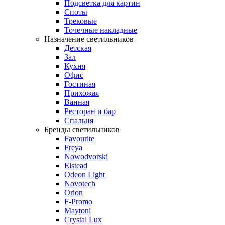
Подсветка для картин
Споты
Трековые
Точечные накладные
Назначение светильников
Детская
Зал
Кухня
Офис
Гостиная
Прихожая
Ванная
Ресторан и бар
Спальня
Бренды светильников
Favourite
Freya
Nowodvorski
Elstead
Odeon Light
Novotech
Orion
F-Promo
Maytoni
Crystal Lux