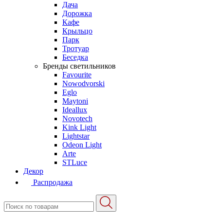
Дача
Дорожка
Кафе
Крыльцо
Парк
Тротуар
Беседка
Бренды светильников
Favourite
Nowodvorski
Eglo
Maytoni
Ideallux
Novotech
Kink Light
Lightstar
Odeon Light
Arte
STLuce
Декор
Распродажа