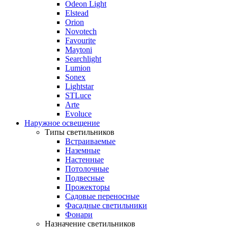
Odeon Light
Elstead
Orion
Novotech
Favourite
Maytoni
Searchlight
Lumion
Sonex
Lightstar
STLuce
Arte
Evoluce
Наружное освещение
Типы светильников
Встраиваемые
Наземные
Настенные
Потолочные
Подвесные
Прожекторы
Садовые переносные
Фасадные светильники
Фонари
Назначение светильников