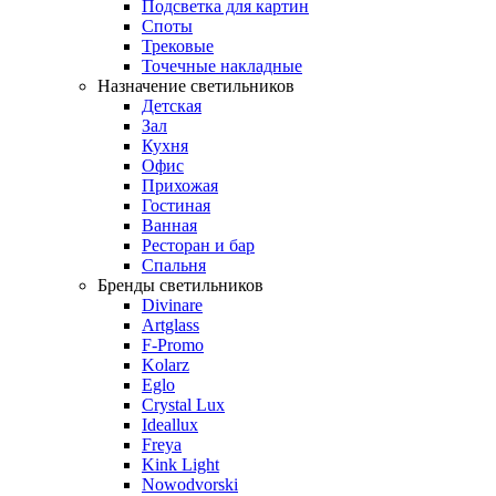
Подсветка для картин
Споты
Трековые
Точечные накладные
Назначение светильников
Детская
Зал
Кухня
Офис
Прихожая
Гостиная
Ванная
Ресторан и бар
Спальня
Бренды светильников
Divinare
Artglass
F-Promo
Kolarz
Eglo
Crystal Lux
Ideallux
Freya
Kink Light
Nowodvorski