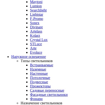
Maytoni
Lumion
Searchlight
Lightstar
F-Promo
Sonex
Divinare
Artglass
Kolarz
Crystal Lux
STLuce
Arte
Evoluce
Наружное освещение
Типы светильников
Встраиваемые
Наземные
Настенные
Потолочные
Подвесные
Прожекторы
Садовые переносные
Фасадные светильники
Фонари
Назначение светильников