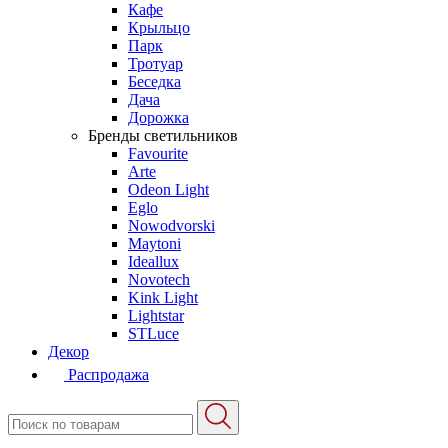
Кафе
Крыльцо
Парк
Тротуар
Беседка
Дача
Дорожка
Бренды светильников
Favourite
Arte
Odeon Light
Eglo
Nowodvorski
Maytoni
Ideallux
Novotech
Kink Light
Lightstar
STLuce
Декор
Распродажа