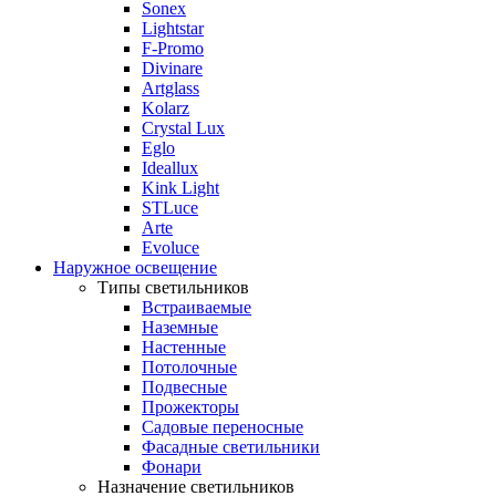
Sonex
Lightstar
F-Promo
Divinare
Artglass
Kolarz
Crystal Lux
Eglo
Ideallux
Kink Light
STLuce
Arte
Evoluce
Наружное освещение
Типы светильников
Встраиваемые
Наземные
Настенные
Потолочные
Подвесные
Прожекторы
Садовые переносные
Фасадные светильники
Фонари
Назначение светильников