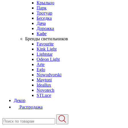
Крыльцо
Парк
Тротуар
Беседка
Дача
Дорожка
Кафе
Бренды светильников
Favourite
Kink Light
Lightstar
Odeon Light
Arte
Eglo
Nowodvorski
Maytoni
Ideallux
Novotech
STLuce
Декор
Распродажа