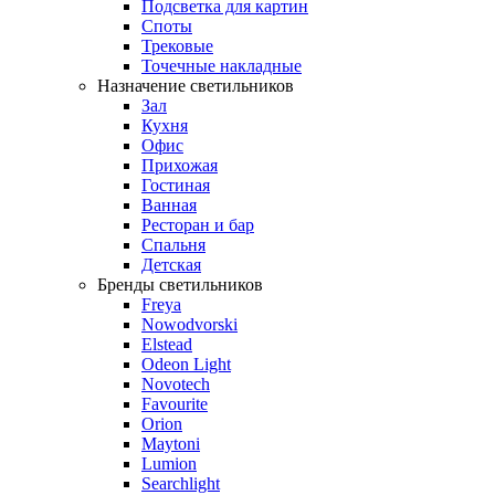
Подсветка для картин
Споты
Трековые
Точечные накладные
Назначение светильников
Зал
Кухня
Офис
Прихожая
Гостиная
Ванная
Ресторан и бар
Спальня
Детская
Бренды светильников
Freya
Nowodvorski
Elstead
Odeon Light
Novotech
Favourite
Orion
Maytoni
Lumion
Searchlight