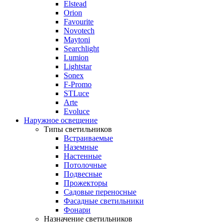
Elstead
Orion
Favourite
Novotech
Maytoni
Searchlight
Lumion
Lightstar
Sonex
F-Promo
STLuce
Arte
Evoluce
Наружное освещение
Типы светильников
Встраиваемые
Наземные
Настенные
Потолочные
Подвесные
Прожекторы
Садовые переносные
Фасадные светильники
Фонари
Назначение светильников