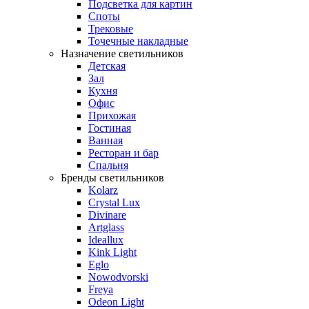
Подсветка для картин
Споты
Трековые
Точечные накладные
Назначение светильников
Детская
Зал
Кухня
Офис
Прихожая
Гостиная
Ванная
Ресторан и бар
Спальня
Бренды светильников
Kolarz
Crystal Lux
Divinare
Artglass
Ideallux
Kink Light
Eglo
Nowodvorski
Freya
Odeon Light