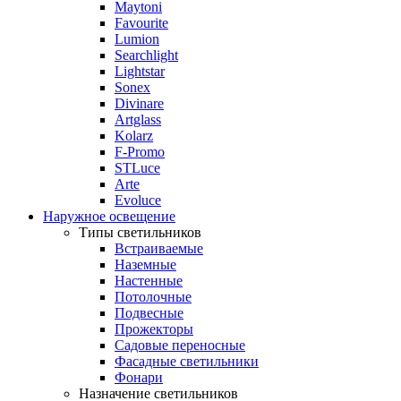
Maytoni
Favourite
Lumion
Searchlight
Lightstar
Sonex
Divinare
Artglass
Kolarz
F-Promo
STLuce
Arte
Evoluce
Наружное освещение
Типы светильников
Встраиваемые
Наземные
Настенные
Потолочные
Подвесные
Прожекторы
Садовые переносные
Фасадные светильники
Фонари
Назначение светильников