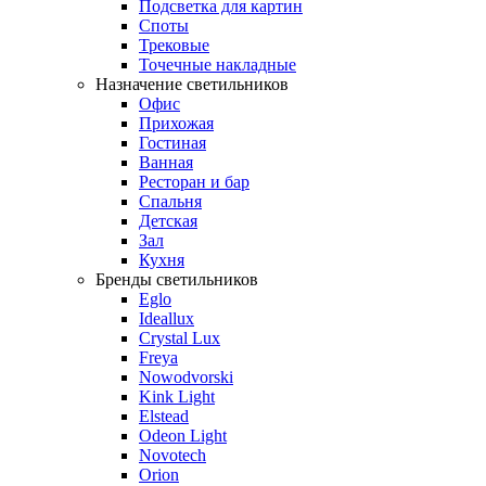
Подсветка для картин
Споты
Трековые
Точечные накладные
Назначение светильников
Офис
Прихожая
Гостиная
Ванная
Ресторан и бар
Спальня
Детская
Зал
Кухня
Бренды светильников
Eglo
Ideallux
Crystal Lux
Freya
Nowodvorski
Kink Light
Elstead
Odeon Light
Novotech
Orion