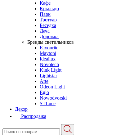
Кафе
Крыльцо
Парк
Тротуар
Беседка
Дача
Дорожка
Бренды светильников
Favourite
Maytoni
Ideallux
Novotech
Kink Light
Lightstar
Arte
Odeon Light
Eglo
Nowodvorski
STLuce
Декор
Распродажа