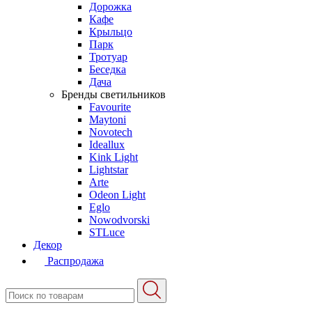
Дорожка
Кафе
Крыльцо
Парк
Тротуар
Беседка
Дача
Бренды светильников
Favourite
Maytoni
Novotech
Ideallux
Kink Light
Lightstar
Arte
Odeon Light
Eglo
Nowodvorski
STLuce
Декор
Распродажа