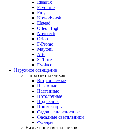
Ideallux
Favourite
Freya
Nowodvorski
Elstead
Odeon Light
Novotech
Orion
F-Promo
Maytoni
Arte
STLuce
Evoluce
Наружное освещение
Типы светильников
Встраиваемые
Наземные
Настенные
Потолочные
Подвесные
Прожекторы
Садовые переносные
Фасадные светильники
Фонари
Назначение светильников