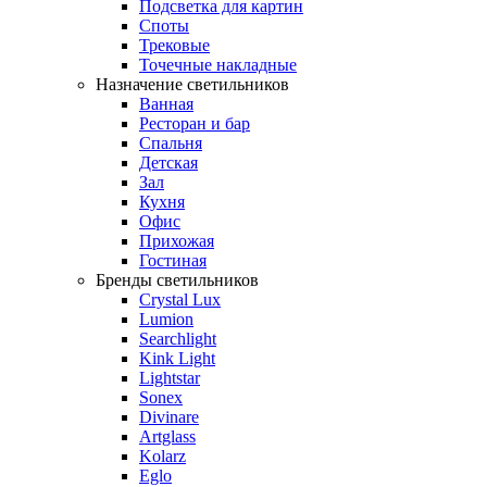
Подсветка для картин
Споты
Трековые
Точечные накладные
Назначение светильников
Ванная
Ресторан и бар
Спальня
Детская
Зал
Кухня
Офис
Прихожая
Гостиная
Бренды светильников
Crystal Lux
Lumion
Searchlight
Kink Light
Lightstar
Sonex
Divinare
Artglass
Kolarz
Eglo