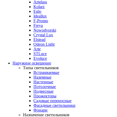
Artglass
Kolarz
Eglo
Ideallux
F-Promo
Freya
Nowodvorski
Crystal Lux
Elstead
Odeon Light
Arte
STLuce
Evoluce
Наружное освещение
Типы светильников
Встраиваемые
Наземные
Настенные
Потолочные
Подвесные
Прожекторы
Садовые переносные
Фасадные светильники
Фонари
Назначение светильников