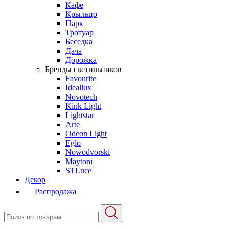
Кафе
Крыльцо
Парк
Тротуар
Беседка
Дача
Дорожка
Бренды светильников
Favourite
Ideallux
Novotech
Kink Light
Lightstar
Arte
Odeon Light
Eglo
Nowodvorski
Maytoni
STLuce
Декор
Распродажа