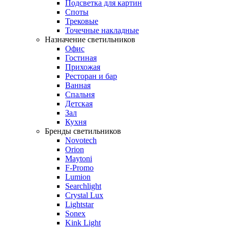
Подсветка для картин
Споты
Трековые
Точечные накладные
Назначение светильников
Офис
Гостиная
Прихожая
Ресторан и бар
Ванная
Спальня
Детская
Зал
Кухня
Бренды светильников
Novotech
Orion
Maytoni
F-Promo
Lumion
Searchlight
Crystal Lux
Lightstar
Sonex
Kink Light