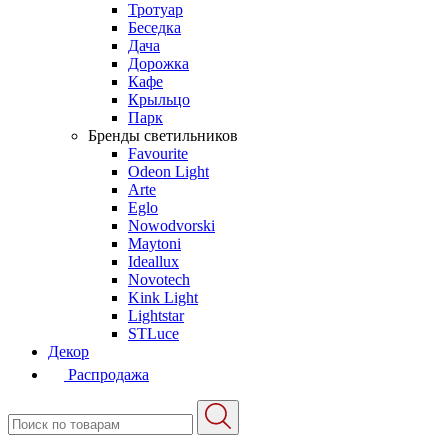
Тротуар
Беседка
Дача
Дорожка
Кафе
Крыльцо
Парк
Бренды светильников
Favourite
Odeon Light
Arte
Eglo
Nowodvorski
Maytoni
Ideallux
Novotech
Kink Light
Lightstar
STLuce
Декор
Распродажа