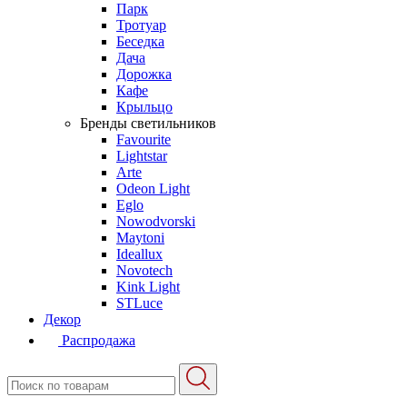
Парк
Тротуар
Беседка
Дача
Дорожка
Кафе
Крыльцо
Бренды светильников
Favourite
Lightstar
Arte
Odeon Light
Eglo
Nowodvorski
Maytoni
Ideallux
Novotech
Kink Light
STLuce
Декор
Распродажа