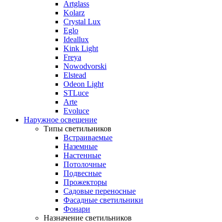
Artglass
Kolarz
Crystal Lux
Eglo
Ideallux
Kink Light
Freya
Nowodvorski
Elstead
Odeon Light
STLuce
Arte
Evoluce
Наружное освещение
Типы светильников
Встраиваемые
Наземные
Настенные
Потолочные
Подвесные
Прожекторы
Садовые переносные
Фасадные светильники
Фонари
Назначение светильников