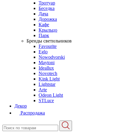
Тротуар
Беседка
Дача
Дорожка
Кафе
Крыльцо
Парк
Бренды светильников
Favourite
Eglo
Nowodvorski
Maytoni
Ideallux
Novotech
Kink Light
Lightstar
Arte
Odeon Light
STLuce
Декор
Распродажа