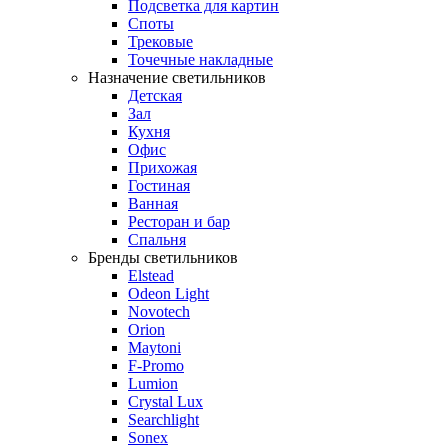
Подсветка для картин
Споты
Трековые
Точечные накладные
Назначение светильников
Детская
Зал
Кухня
Офис
Прихожая
Гостиная
Ванная
Ресторан и бар
Спальня
Бренды светильников
Elstead
Odeon Light
Novotech
Orion
Maytoni
F-Promo
Lumion
Crystal Lux
Searchlight
Sonex