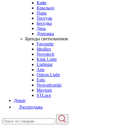
Кафе
Крыльцо
Парк
Тротуар
Беседка
Дача
Дорожка
Бренды светильников
Favourite
Ideallux
Novotech
Kink Light
Lightstar
Arte
Odeon Light
Eglo
Nowodvorski
Maytoni
STLuce
Декор
Распродажа