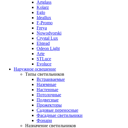
Artglass
Kolarz
Eglo
Ideallux
F-Promo
Freya
Nowodvorski
Crystal Lux
Elstead
Odeon Light
Arte
STLuce
Evoluce
Наружное освещение
Типы светильников
Встраиваемые
Наземные
Настенные
Потолочные
Подвесные
Прожекторы
Садовые переносные
Фасадные светильники
Фонари
Назначение светильников