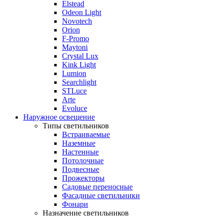
Elstead
Odeon Light
Novotech
Orion
F-Promo
Maytoni
Crystal Lux
Kink Light
Lumion
Searchlight
STLuce
Arte
Evoluce
Наружное освещение
Типы светильников
Встраиваемые
Наземные
Настенные
Потолочные
Подвесные
Прожекторы
Садовые переносные
Фасадные светильники
Фонари
Назначение светильников