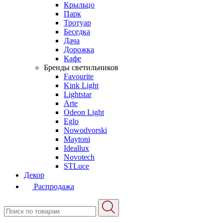
Крыльцо
Парк
Тротуар
Беседка
Дача
Дорожка
Кафе
Бренды светильников
Favourite
Kink Light
Lightstar
Arte
Odeon Light
Eglo
Nowodvorski
Maytoni
Ideallux
Novotech
STLuce
Декор
Распродажа