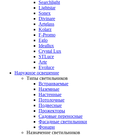
Searchlight
Lightstar
Sonex
Divinare
Artglass
Kolarz
F-Promo
Eglo
Ideallux
Crystal Lux
STLuce
Arte
Evoluce
Наружное освещение
Типы светильников
Встраиваемые
Наземные
Настенные
Потолочные
Подвесные
Прожекторы
Садовые переносные
Фасадные светильники
Фонари
Назначение светильников