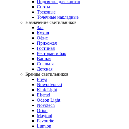
Подсветка для картин
Споты
Трековые
Точечные накладные
Назначение светильников
Зал
Кухня
Офис
Прихожая
Гостиная
Ресторан и бар
Ванная
Спальня
Детская
Бренды светильников
Freya
Nowodvorski
Kink Light
Elstead
Odeon Light
Novotech
Orion
Maytoni
Favourite
Lumion