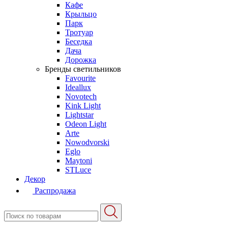
Кафе
Крыльцо
Парк
Тротуар
Беседка
Дача
Дорожка
Бренды светильников
Favourite
Ideallux
Novotech
Kink Light
Lightstar
Odeon Light
Arte
Nowodvorski
Eglo
Maytoni
STLuce
Декор
Распродажа