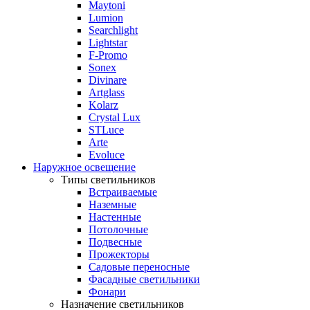
Maytoni
Lumion
Searchlight
Lightstar
F-Promo
Sonex
Divinare
Artglass
Kolarz
Crystal Lux
STLuce
Arte
Evoluce
Наружное освещение
Типы светильников
Встраиваемые
Наземные
Настенные
Потолочные
Подвесные
Прожекторы
Садовые переносные
Фасадные светильники
Фонари
Назначение светильников