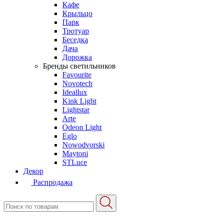
Кафе
Крыльцо
Парк
Тротуар
Беседка
Дача
Дорожка
Бренды светильников
Favourite
Novotech
Ideallux
Kink Light
Lightstar
Arte
Odeon Light
Eglo
Nowodvorski
Maytoni
STLuce
Декор
Распродажа