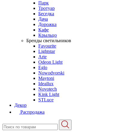
Парк
Тротуар
Беседка
Дача
Дорожка
Кафе
Крыльцо
Бренды светильников
Favourite
Lightstar
Arte
Odeon Light
Eglo
Nowodvorski
Maytoni
Ideallux
Novotech
Kink Light
STLuce
Декор
Распродажа