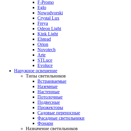
F-Promo
Eglo
Nowodvorski
Crystal Lux
Freya
Odeon Light
Kink Light
Elstead
Orion
Novotech
Arte
STLuce
Evoluce
Наружное освещение
Типы светильников
Встраиваемые
Наземные
Настенные
Потолочные
Подвесные
Прожекторы
Садовые переносные
Фасадные светильники
Фонари
Назначение светильников