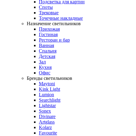
Подсветка для картин
Споты
Трековые
Точечные накладные
Назначение светильников
Прихожая
Гостиная
Ресторан и бар
Ванная
Спальня
Детская
Зал
Кухня
Офис
Бренды светильников
Maytoni
Kink Light
Lumion
Searchlight
Lightstar
Sonex
Divinare
Artglass
Kolarz
Favourite