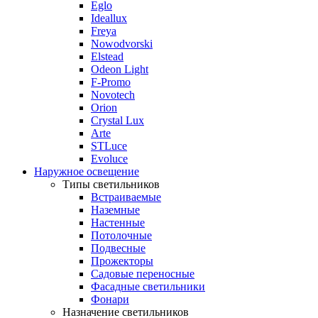
Eglo
Ideallux
Freya
Nowodvorski
Elstead
Odeon Light
F-Promo
Novotech
Orion
Crystal Lux
Arte
STLuce
Evoluce
Наружное освещение
Типы светильников
Встраиваемые
Наземные
Настенные
Потолочные
Подвесные
Прожекторы
Садовые переносные
Фасадные светильники
Фонари
Назначение светильников