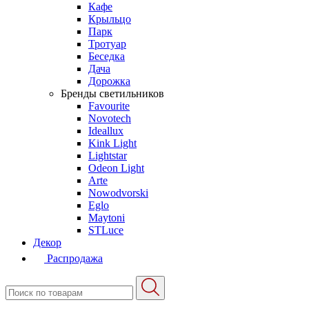
Кафе
Крыльцо
Парк
Тротуар
Беседка
Дача
Дорожка
Бренды светильников
Favourite
Novotech
Ideallux
Kink Light
Lightstar
Odeon Light
Arte
Nowodvorski
Eglo
Maytoni
STLuce
Декор
Распродажа