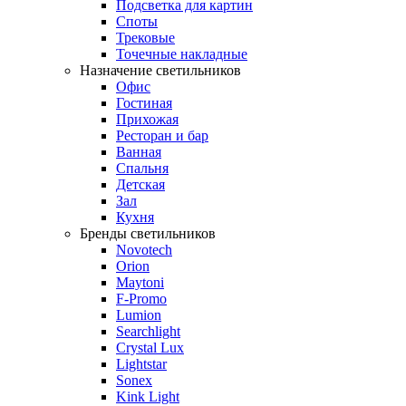
Подсветка для картин
Споты
Трековые
Точечные накладные
Назначение светильников
Офис
Гостиная
Прихожая
Ресторан и бар
Ванная
Спальня
Детская
Зал
Кухня
Бренды светильников
Novotech
Orion
Maytoni
F-Promo
Lumion
Searchlight
Crystal Lux
Lightstar
Sonex
Kink Light