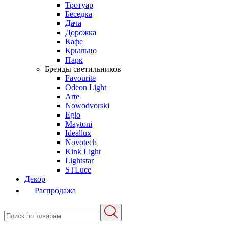
Тротуар
Беседка
Дача
Дорожка
Кафе
Крыльцо
Парк
Бренды светильников
Favourite
Odeon Light
Arte
Nowodvorski
Eglo
Maytoni
Ideallux
Novotech
Kink Light
Lightstar
STLuce
Декор
Распродажа