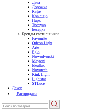
Дача
Дорожка
Кафе
Крыльцо
Парк
Тротуар
Беседка
Бренды светильников
Favourite
Odeon Light
Arte
Eglo
Nowodvorski
Maytoni
Ideallux
Novotech
Kink Light
Lightstar
STLuce
Декор
Распродажа