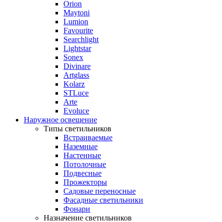
Orion
Maytoni
Lumion
Favourite
Searchlight
Lightstar
Sonex
Divinare
Artglass
Kolarz
STLuce
Arte
Evoluce
Наружное освещение
Типы светильников
Встраиваемые
Наземные
Настенные
Потолочные
Подвесные
Прожекторы
Садовые переносные
Фасадные светильники
Фонари
Назначение светильников