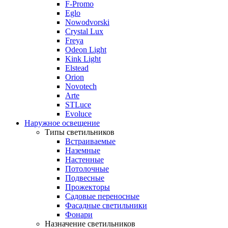
F-Promo
Eglo
Nowodvorski
Crystal Lux
Freya
Odeon Light
Kink Light
Elstead
Orion
Novotech
Arte
STLuce
Evoluce
Наружное освещение
Типы светильников
Встраиваемые
Наземные
Настенные
Потолочные
Подвесные
Прожекторы
Садовые переносные
Фасадные светильники
Фонари
Назначение светильников