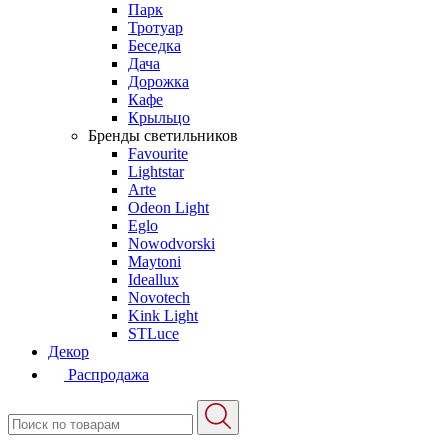
Парк
Тротуар
Беседка
Дача
Дорожка
Кафе
Крыльцо
Бренды светильников
Favourite
Lightstar
Arte
Odeon Light
Eglo
Nowodvorski
Maytoni
Ideallux
Novotech
Kink Light
STLuce
Декор
Распродажа