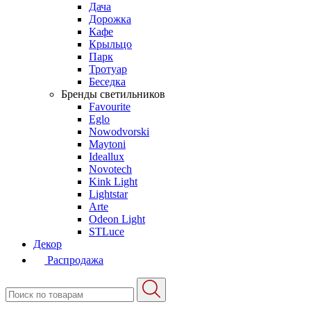
Дача
Дорожка
Кафе
Крыльцо
Парк
Тротуар
Беседка
Бренды светильников
Favourite
Eglo
Nowodvorski
Maytoni
Ideallux
Novotech
Kink Light
Lightstar
Arte
Odeon Light
STLuce
Декор
Распродажа