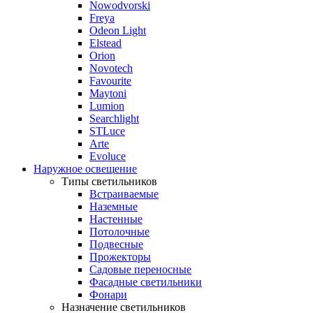
Nowodvorski
Freya
Odeon Light
Elstead
Orion
Novotech
Favourite
Maytoni
Lumion
Searchlight
STLuce
Arte
Evoluce
Наружное освещение
Типы светильников
Встраиваемые
Наземные
Настенные
Потолочные
Подвесные
Прожекторы
Садовые переносные
Фасадные светильники
Фонари
Назначение светильников