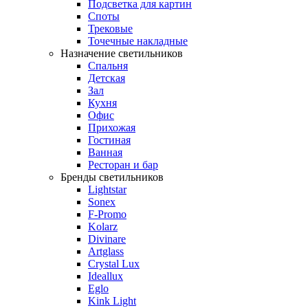
Подсветка для картин
Споты
Трековые
Точечные накладные
Назначение светильников
Спальня
Детская
Зал
Кухня
Офис
Прихожая
Гостиная
Ванная
Ресторан и бар
Бренды светильников
Lightstar
Sonex
F-Promo
Kolarz
Divinare
Artglass
Crystal Lux
Ideallux
Eglo
Kink Light