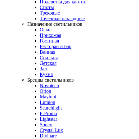
Подсветка для картин
Споты
Трековые
Точечные накладные
Назначение светильников
Офис
Прихожая
Гостиная
Ресторан и бар
Ванная
Спальня
Детская
Зал
Кухня
Бренды светильников
Novotech
Orion
Maytoni
Lumion
Searchlight
F-Promo
Lightstar
Sonex
Crystal Lux
Divinare