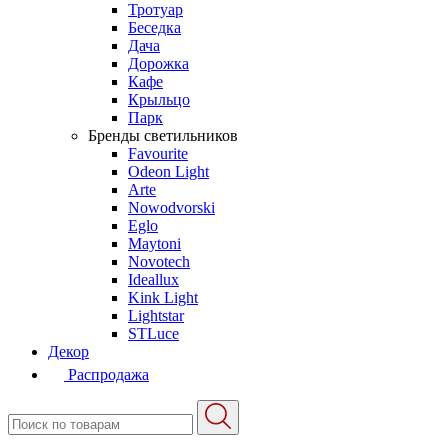
Тротуар
Беседка
Дача
Дорожка
Кафе
Крыльцо
Парк
Бренды светильников
Favourite
Odeon Light
Arte
Nowodvorski
Eglo
Maytoni
Novotech
Ideallux
Kink Light
Lightstar
STLuce
Декор
Распродажа