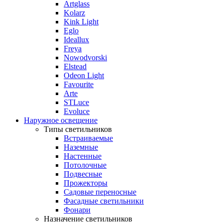
Artglass
Kolarz
Kink Light
Eglo
Ideallux
Freya
Nowodvorski
Elstead
Odeon Light
Favourite
Arte
STLuce
Evoluce
Наружное освещение
Типы светильников
Встраиваемые
Наземные
Настенные
Потолочные
Подвесные
Прожекторы
Садовые переносные
Фасадные светильники
Фонари
Назначение светильников