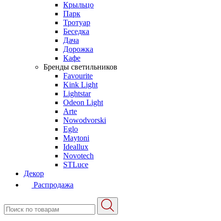
Крыльцо
Парк
Тротуар
Беседка
Дача
Дорожка
Кафе
Бренды светильников
Favourite
Kink Light
Lightstar
Odeon Light
Arte
Nowodvorski
Eglo
Maytoni
Ideallux
Novotech
STLuce
Декор
Распродажа