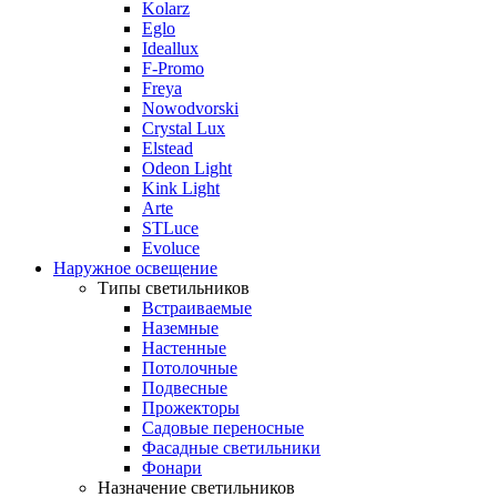
Kolarz
Eglo
Ideallux
F-Promo
Freya
Nowodvorski
Crystal Lux
Elstead
Odeon Light
Kink Light
Arte
STLuce
Evoluce
Наружное освещение
Типы светильников
Встраиваемые
Наземные
Настенные
Потолочные
Подвесные
Прожекторы
Садовые переносные
Фасадные светильники
Фонари
Назначение светильников