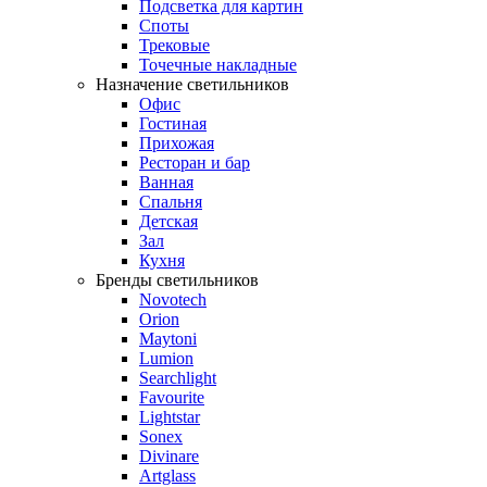
Подсветка для картин
Споты
Трековые
Точечные накладные
Назначение светильников
Офис
Гостиная
Прихожая
Ресторан и бар
Ванная
Спальня
Детская
Зал
Кухня
Бренды светильников
Novotech
Orion
Maytoni
Lumion
Searchlight
Favourite
Lightstar
Sonex
Divinare
Artglass