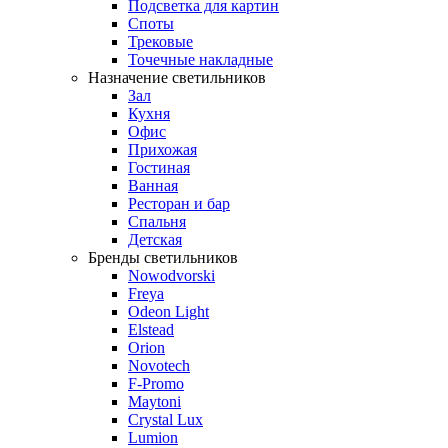
Подсветка для картин
Споты
Трековые
Точечные накладные
Назначение светильников
Зал
Кухня
Офис
Прихожая
Гостиная
Ванная
Ресторан и бар
Спальня
Детская
Бренды светильников
Nowodvorski
Freya
Odeon Light
Elstead
Orion
Novotech
F-Promo
Maytoni
Crystal Lux
Lumion