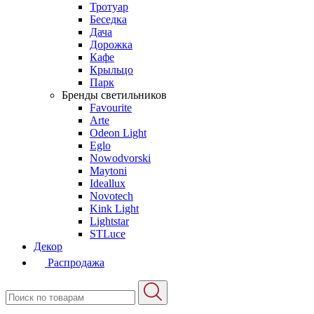
Тротуар
Беседка
Дача
Дорожка
Кафе
Крыльцо
Парк
Бренды светильников
Favourite
Arte
Odeon Light
Eglo
Nowodvorski
Maytoni
Ideallux
Novotech
Kink Light
Lightstar
STLuce
Декор
Распродажа