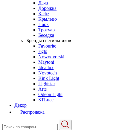
Дача
Дорожка
Кафе
Крыльцо
Парк
Тротуар
Беседка
Бренды светильников
Favourite
Eglo
Nowodvorski
Maytoni
Ideallux
Novotech
Kink Light
Lightstar
Arte
Odeon Light
STLuce
Декор
Распродажа