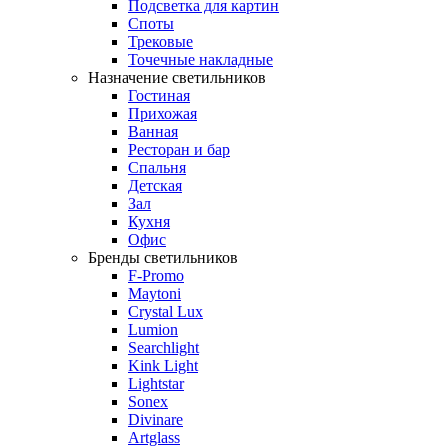
Подсветка для картин
Споты
Трековые
Точечные накладные
Назначение светильников
Гостиная
Прихожая
Ванная
Ресторан и бар
Спальня
Детская
Зал
Кухня
Офис
Бренды светильников
F-Promo
Maytoni
Crystal Lux
Lumion
Searchlight
Kink Light
Lightstar
Sonex
Divinare
Artglass