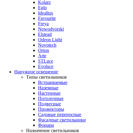
Kolarz
Eglo
Ideallux
Favourite
Freya
Nowodvorski
Elstead
Odeon Light
Novotech
Orion
Arte
STLuce
Evoluce
Наружное освещение
Типы светильников
Встраиваемые
Наземные
Настенные
Потолочные
Подвесные
Прожекторы
Садовые переносные
Фасадные светильники
Фонари
Назначение светильников