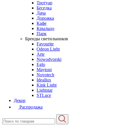
Тротуар
Беседка
Дача
Дорожка
Кафе
Крыльцо
Парк
Бренды светильников
Favourite
Odeon Light
Arte
Nowodvorski
Eglo
Maytoni
Novotech
Ideallux
Kink Light
Lightstar
STLuce
Декор
Распродажа