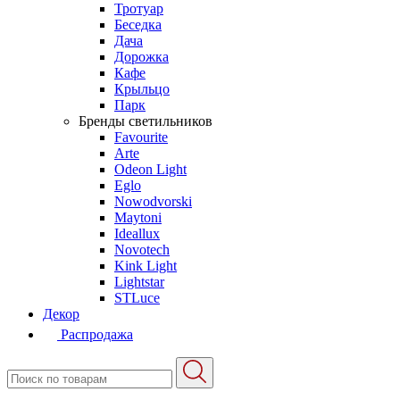
Тротуар
Беседка
Дача
Дорожка
Кафе
Крыльцо
Парк
Бренды светильников
Favourite
Arte
Odeon Light
Eglo
Nowodvorski
Maytoni
Ideallux
Novotech
Kink Light
Lightstar
STLuce
Декор
Распродажа