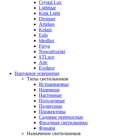
Crystal Lux
Lightstar
Kink Light
Divinare
Artglass
Kolarz
Eglo
Ideallux
Freya
Nowodvorski
STLuce
Arte
Evoluce
Наружное освещение
Типы светильников
Встраиваемые
Наземные
Настенные
Потолочные
Подвесные
Прожекторы
Садовые переносные
Фасадные светильники
Фонари
Назначение светильников