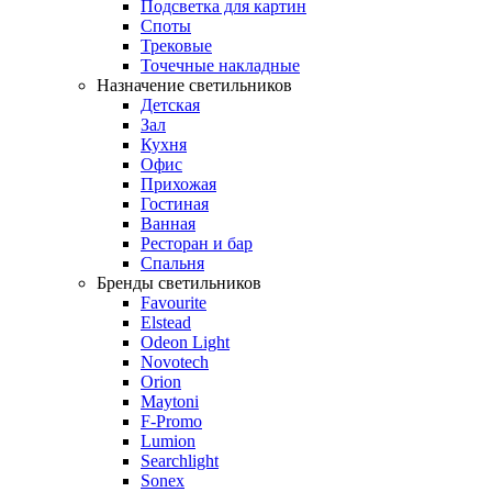
Подсветка для картин
Споты
Трековые
Точечные накладные
Назначение светильников
Детская
Зал
Кухня
Офис
Прихожая
Гостиная
Ванная
Ресторан и бар
Спальня
Бренды светильников
Favourite
Elstead
Odeon Light
Novotech
Orion
Maytoni
F-Promo
Lumion
Searchlight
Sonex