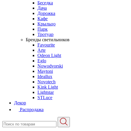
Беседка
Дача
Дорожка
Кафе
Крыльцо
Парк
Тротуар
Бренды светильников
Favourite
Arte
Odeon Light
Eglo
Nowodvorski
Maytoni
Ideallux
Novotech
Kink Light
Lightstar
STLuce
Декор
Распродажа