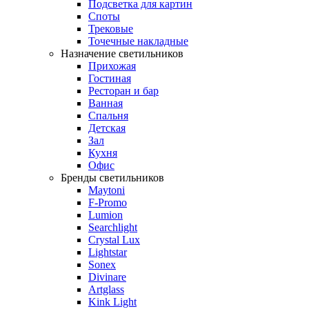
Подсветка для картин
Споты
Трековые
Точечные накладные
Назначение светильников
Прихожая
Гостиная
Ресторан и бар
Ванная
Спальня
Детская
Зал
Кухня
Офис
Бренды светильников
Maytoni
F-Promo
Lumion
Searchlight
Crystal Lux
Lightstar
Sonex
Divinare
Artglass
Kink Light