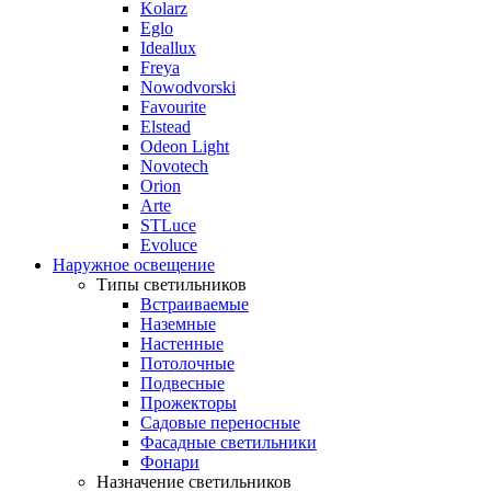
Kolarz
Eglo
Ideallux
Freya
Nowodvorski
Favourite
Elstead
Odeon Light
Novotech
Orion
Arte
STLuce
Evoluce
Наружное освещение
Типы светильников
Встраиваемые
Наземные
Настенные
Потолочные
Подвесные
Прожекторы
Садовые переносные
Фасадные светильники
Фонари
Назначение светильников