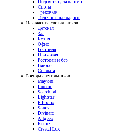
Подсветка для картин
Споты
Трековые
Точечные накладные
Назначение светильников
Детская
Зал
Кухня
Офис
Гостиная
Прихожая
Ресторан и бар
Ванная
Спальня
Бренды светильников
Maytoni
Lumion
Searchlight
Lightstar
F-Promo
Sonex
Divinare
Artglass
Kolarz
Crystal Lux