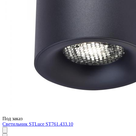
Под заказ
Светильник STLuce ST761.433.10