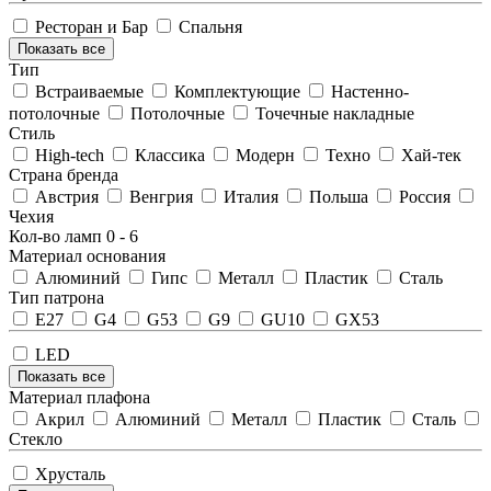
Ресторан и Бар
Спальня
Показать все
Тип
Встраиваемые
Комплектующие
Настенно-
потолочные
Потолочные
Точечные накладные
Стиль
High-tech
Классика
Модерн
Техно
Хай-тек
Страна бренда
Австрия
Венгрия
Италия
Польша
Россия
Чехия
Кол-во ламп
0
-
6
Материал основания
Алюминий
Гипс
Металл
Пластик
Сталь
Тип патрона
E27
G4
G53
G9
GU10
GX53
LED
Показать все
Материал плафона
Акрил
Алюминий
Металл
Пластик
Сталь
Стекло
Хрусталь