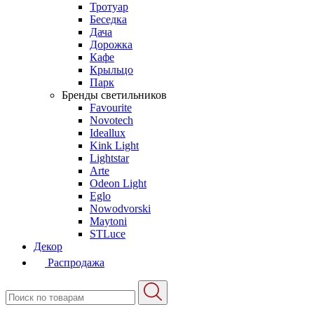
Тротуар
Беседка
Дача
Дорожка
Кафе
Крыльцо
Парк
Бренды светильников
Favourite
Novotech
Ideallux
Kink Light
Lightstar
Arte
Odeon Light
Eglo
Nowodvorski
Maytoni
STLuce
Декор
Распродажа