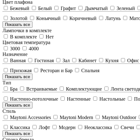
Цвет плафона
Бежевый
Белый
Графит
Дымчатый
Зеленый
Золотой
Коньячный
Коричневый
Латунь
Мат
Показать все
Лампочки в комплекте
В комплекте
Нет
Цветовая температура
3000
4000
Назначение
Ванная
Гостиная
Зал
Кабинет
Кухня
Офис
Прихожая
Ресторан и Бар
Спальня
Показать все
Тип
Бра
Встраиваемые
Комплектующие
Лента светод
Настенно-потолочные
Настенные
Настольные
По
Показать все
Стиль
Maytoni Accessories
Maytoni Modern
Maytoni Outdoor
Классика
Лофт
Модерн
Неоклассика
Свечи
Показать все
Страна бренда