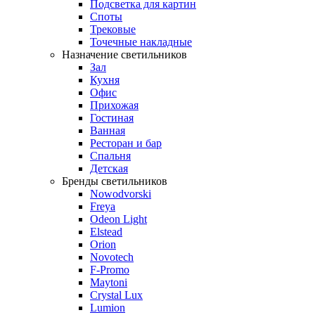
Подсветка для картин
Споты
Трековые
Точечные накладные
Назначение светильников
Зал
Кухня
Офис
Прихожая
Гостиная
Ванная
Ресторан и бар
Спальня
Детская
Бренды светильников
Nowodvorski
Freya
Odeon Light
Elstead
Orion
Novotech
F-Promo
Maytoni
Crystal Lux
Lumion