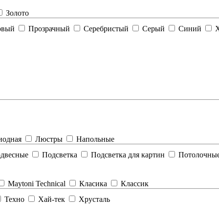
Золото
овый
Прозрачный
Серебристый
Серый
Синий
Х
иодная
Люстры
Напольные
двесные
Подсветка
Подсветка для картин
Потолочны
Maytoni Technical
Класика
Классик
Техно
Хай-тек
Хрусталь