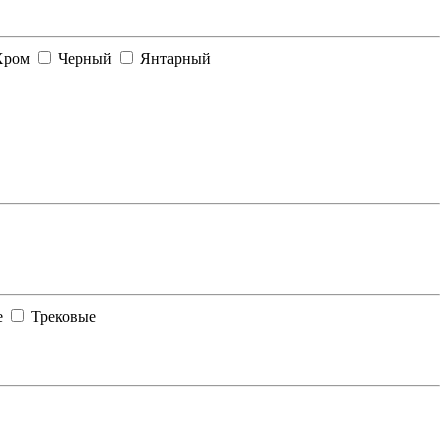
ром
Черный
Янтарный
е
Трековые