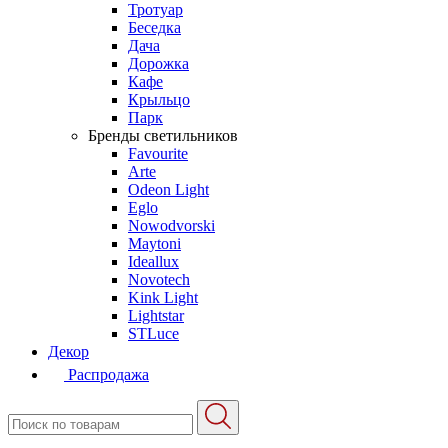
Тротуар
Беседка
Дача
Дорожка
Кафе
Крыльцо
Парк
Бренды светильников
Favourite
Arte
Odeon Light
Eglo
Nowodvorski
Maytoni
Ideallux
Novotech
Kink Light
Lightstar
STLuce
Декор
Распродажа