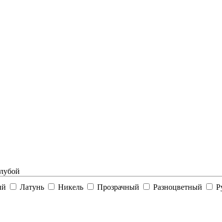
лубой
ый
Латунь
Никель
Прозрачный
Разноцветный
Р