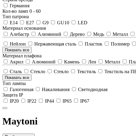
Германия
Кол-во ламп
0
-
60
Тип патрона
E14
E27
G9
GU10
LED
Материал основания
Алебастр
Алюминий
Дерево
Медь
Металл
Нейлон
Нержавеющая сталь
Пластик
Полимер
Показать все
Материал плафона
Акрил
Алюминий
Камень
Лен
Металл
Пла
Сталь
Стекло
Стекло
Текстиль
Текстиль на 
Показать все
Тип лампы
Галогенная
Накаливания
Светодиодная
Защита IP
IP20
IP22
IP44
IP65
IP67
Maytoni