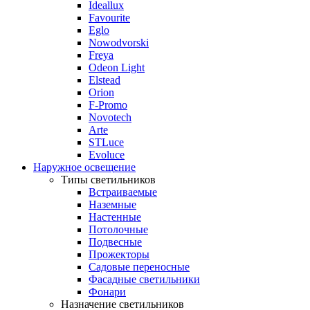
Ideallux
Favourite
Eglo
Nowodvorski
Freya
Odeon Light
Elstead
Orion
F-Promo
Novotech
Arte
STLuce
Evoluce
Наружное освещение
Типы светильников
Встраиваемые
Наземные
Настенные
Потолочные
Подвесные
Прожекторы
Садовые переносные
Фасадные светильники
Фонари
Назначение светильников