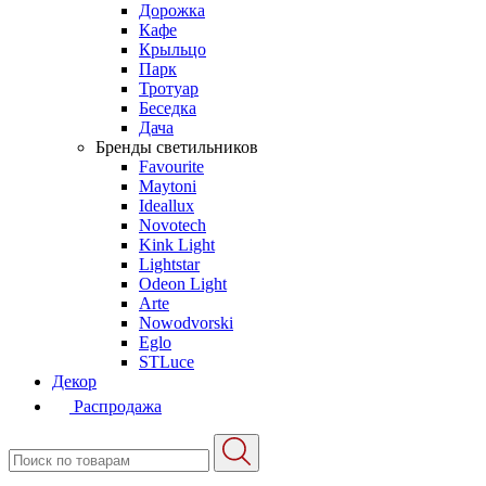
Дорожка
Кафе
Крыльцо
Парк
Тротуар
Беседка
Дача
Бренды светильников
Favourite
Maytoni
Ideallux
Novotech
Kink Light
Lightstar
Odeon Light
Arte
Nowodvorski
Eglo
STLuce
Декор
Распродажа