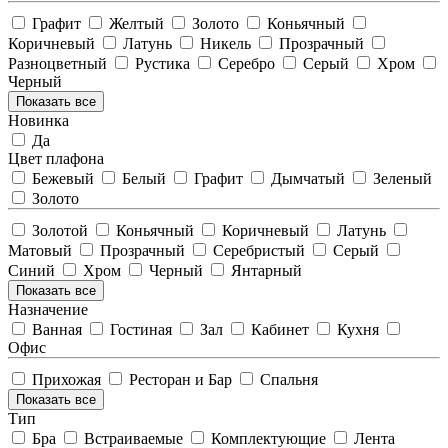
Графит
Желтый
Золото
Коньячный
Коричневый
Латунь
Никель
Прозрачный
Разноцветный
Рустика
Серебро
Серый
Хром
Черный
Показать все
Новинка
Да
Цвет плафона
Бежевый
Белый
Графит
Дымчатый
Зеленый
Золото
Золотой
Коньячный
Коричневый
Латунь
Матовый
Прозрачный
Серебристый
Серый
Синий
Хром
Черный
Янтарный
Показать все
Назначение
Ванная
Гостиная
Зал
Кабинет
Кухня
Офис
Прихожая
Ресторан и Бар
Спальня
Показать все
Тип
Бра
Встраиваемые
Комплектующие
Лента