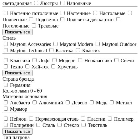
светодиодная
Люстры
Напольные
Настенно-потолочные
Настенные
Настольные
Подвесные
Подсветка
Подсветка для картин
Потолочные
Трековые
Показать все
Стиль
Maytoni Accessories
Maytoni Modern
Maytoni Outdoor
Maytoni Technical
Класика
Классик
Классика
Лофт
Модерн
Неоклассика
Свечи
Техно
Хай-тек
Хрусталь
Показать все
Страна бренда
Германия
Кол-во ламп
0
-
60
Материал основания
Алебастр
Алюминий
Дерево
Медь
Металл
Мрамор
Нейлон
Нержавеющая сталь
Пластик
Полимер
Полирезин
Сталь
Стекло
Текстиль
Показать все
Тип патрона