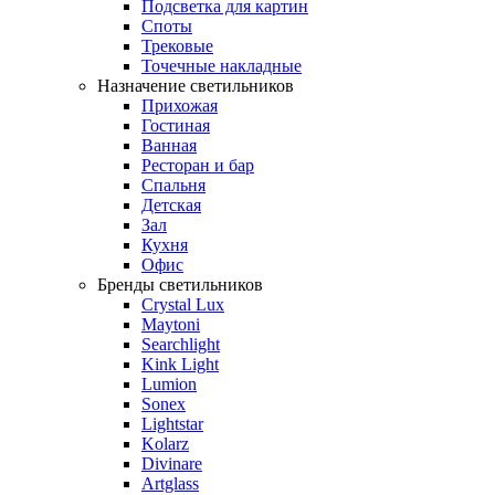
Подсветка для картин
Споты
Трековые
Точечные накладные
Назначение светильников
Прихожая
Гостиная
Ванная
Ресторан и бар
Спальня
Детская
Зал
Кухня
Офис
Бренды светильников
Crystal Lux
Maytoni
Searchlight
Kink Light
Lumion
Sonex
Lightstar
Kolarz
Divinare
Artglass