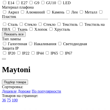
E14
E27
G9
GU10
LED
Материал плафона
Акрил
Алюминий
Камень
Лен
Металл
Пластик
Сталь
Стекло
Стекло
Текстиль
Текстиль на
ПВХ
Ткань
Хлопок
Хрусталь
Показать все
Тип лампы
Галогенная
Накаливания
Светодиодная
Защита IP
IP20
IP22
IP44
IP65
IP67
Maytoni
Подбор товара
Сортировка:
Дешевле
Дороже
По популярности
Товаров на странице:
36
75
100