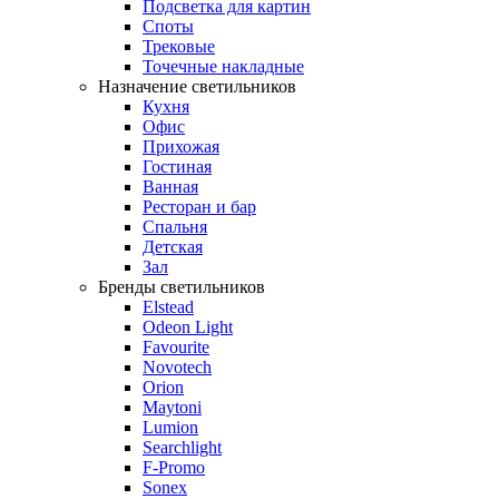
Подсветка для картин
Споты
Трековые
Точечные накладные
Назначение светильников
Кухня
Офис
Прихожая
Гостиная
Ванная
Ресторан и бар
Спальня
Детская
Зал
Бренды светильников
Elstead
Odeon Light
Favourite
Novotech
Orion
Maytoni
Lumion
Searchlight
F-Promo
Sonex