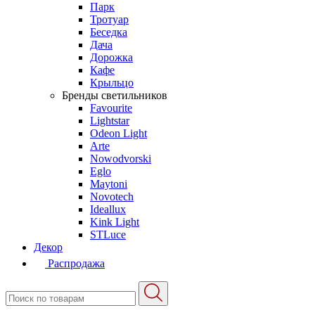
Парк
Тротуар
Беседка
Дача
Дорожка
Кафе
Крыльцо
Бренды светильников
Favourite
Lightstar
Odeon Light
Arte
Nowodvorski
Eglo
Maytoni
Novotech
Ideallux
Kink Light
STLuce
Декор
Распродажа