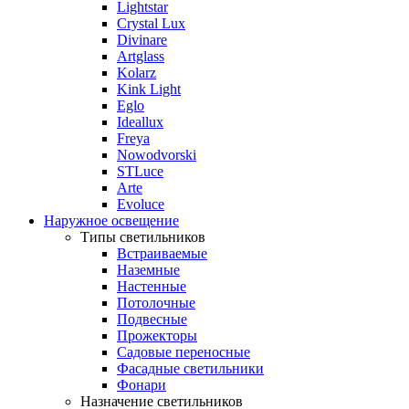
Lightstar
Crystal Lux
Divinare
Artglass
Kolarz
Kink Light
Eglo
Ideallux
Freya
Nowodvorski
STLuce
Arte
Evoluce
Наружное освещение
Типы светильников
Встраиваемые
Наземные
Настенные
Потолочные
Подвесные
Прожекторы
Садовые переносные
Фасадные светильники
Фонари
Назначение светильников