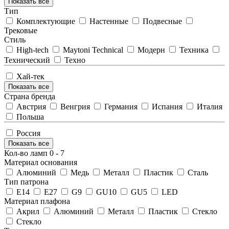
Показать все
Тип
Комплектующие
Настенные
Подвесные
Трековые
Стиль
High-tech
Maytoni Technical
Модерн
Техника
Технический
Техно
Хай-тек
Показать все
Страна бренда
Австрия
Венгрия
Германия
Испания
Италия
Польша
Россия
Показать все
Кол-во ламп
0
-
7
Материал основания
Алюминий
Медь
Металл
Пластик
Сталь
Тип патрона
E14
E27
G9
GU10
GU5
LED
Материал плафона
Акрил
Алюминий
Металл
Пластик
Стекло
Стекло