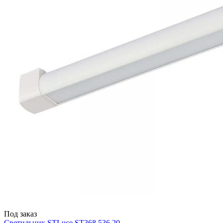
Под заказ
Светильник STLuce ST368.536.20