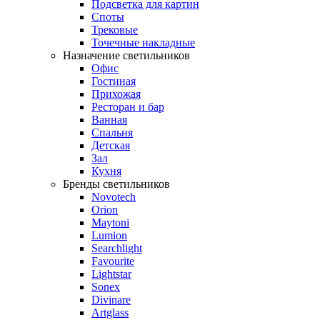
Подсветка для картин
Споты
Трековые
Точечные накладные
Назначение светильников
Офис
Гостиная
Прихожая
Ресторан и бар
Ванная
Спальня
Детская
Зал
Кухня
Бренды светильников
Novotech
Orion
Maytoni
Lumion
Searchlight
Favourite
Lightstar
Sonex
Divinare
Artglass