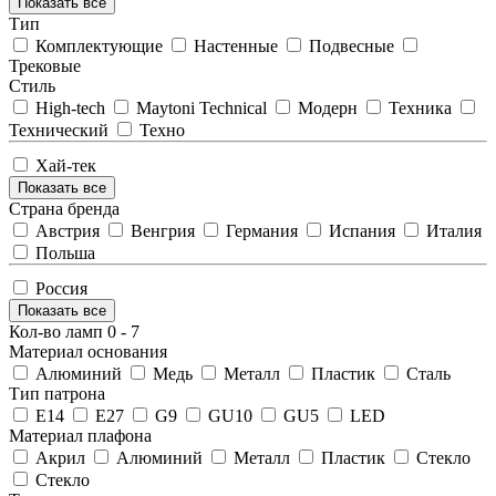
Показать все
Тип
Комплектующие
Настенные
Подвесные
Трековые
Стиль
High-tech
Maytoni Technical
Модерн
Техника
Технический
Техно
Хай-тек
Показать все
Страна бренда
Австрия
Венгрия
Германия
Испания
Италия
Польша
Россия
Показать все
Кол-во ламп
0
-
7
Материал основания
Алюминий
Медь
Металл
Пластик
Сталь
Тип патрона
E14
E27
G9
GU10
GU5
LED
Материал плафона
Акрил
Алюминий
Металл
Пластик
Стекло
Стекло