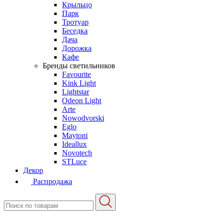
Крыльцо
Парк
Тротуар
Беседка
Дача
Дорожка
Кафе
Бренды светильников
Favourite
Kink Light
Lightstar
Odeon Light
Arte
Nowodvorski
Eglo
Maytoni
Ideallux
Novotech
STLuce
Декор
Распродажа