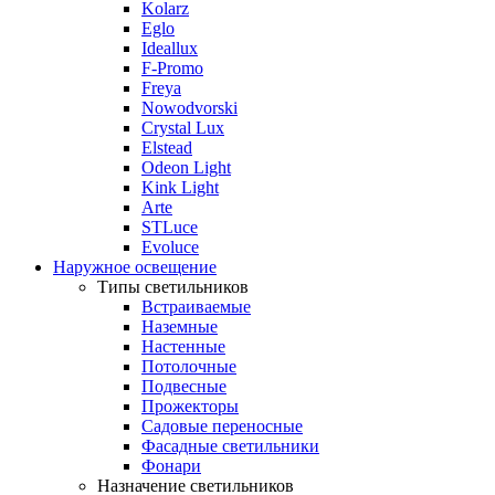
Kolarz
Eglo
Ideallux
F-Promo
Freya
Nowodvorski
Crystal Lux
Elstead
Odeon Light
Kink Light
Arte
STLuce
Evoluce
Наружное освещение
Типы светильников
Встраиваемые
Наземные
Настенные
Потолочные
Подвесные
Прожекторы
Садовые переносные
Фасадные светильники
Фонари
Назначение светильников