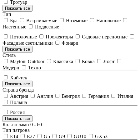
Тротуар
Показать все
Тип
Бра
Встраиваемые
Наземные
Напольные
Настенные
Подвесные
Потолочные
Прожекторы
Садовые переносные
Фасадные светильники
Фонари
Показать все
Стиль
Maytoni Outdoor
Классика
Ковка
Лофт
Модерн
Техно
Хай-тек
Показать все
Страна бренда
Австрия
Англия
Венгрия
Германия
Италия
Польша
Россия
Показать все
Кол-во ламп
0
-
60
Тип патрона
E14
E27
G5
G9
GU10
GX53