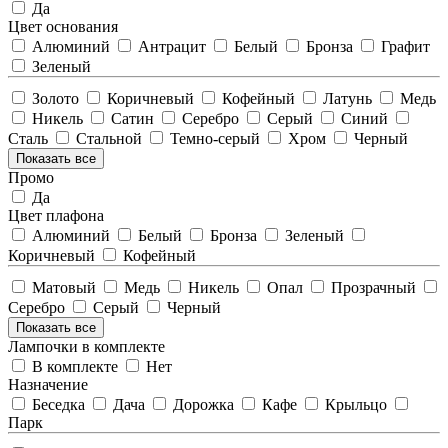
Да
Цвет основания
Алюминий
Антрацит
Белый
Бронза
Графит
Зеленый
Золото
Коричневый
Кофейный
Латунь
Медь
Никель
Сатин
Серебро
Серый
Синий
Сталь
Стальной
Темно-серый
Хром
Черный
Показать все
Промо
Да
Цвет плафона
Алюминий
Белый
Бронза
Зеленый
Коричневый
Кофейный
Матовый
Медь
Никель
Опал
Прозрачный
Серебро
Серый
Черный
Показать все
Лампочки в комплекте
В комплекте
Нет
Назначение
Беседка
Дача
Дорожка
Кафе
Крыльцо
Парк