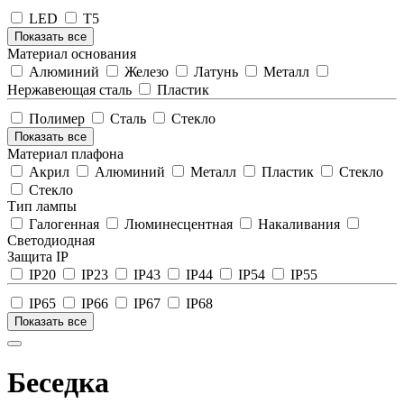
LED
T5
Показать все
Материал основания
Алюминий
Железо
Латунь
Металл
Нержавеющая сталь
Пластик
Полимер
Сталь
Стекло
Показать все
Материал плафона
Акрил
Алюминий
Металл
Пластик
Стекло
Стекло
Тип лампы
Галогенная
Люминесцентная
Накаливания
Светодиодная
Защита IP
IP20
IP23
IP43
IP44
IP54
IP55
IP65
IP66
IP67
IP68
Показать все
Беседка