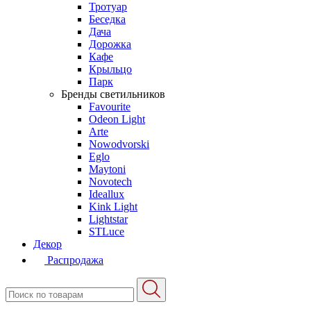
Тротуар
Беседка
Дача
Дорожка
Кафе
Крыльцо
Парк
Бренды светильников
Favourite
Odeon Light
Arte
Nowodvorski
Eglo
Maytoni
Novotech
Ideallux
Kink Light
Lightstar
STLuce
Декор
Распродажа