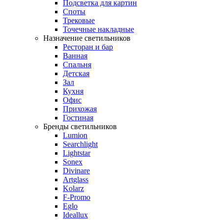
Подсветка для картин
Споты
Трековые
Точечные накладные
Назначение светильников
Ресторан и бар
Ванная
Спальня
Детская
Зал
Кухня
Офис
Прихожая
Гостиная
Бренды светильников
Lumion
Searchlight
Lightstar
Sonex
Divinare
Artglass
Kolarz
F-Promo
Eglo
Ideallux