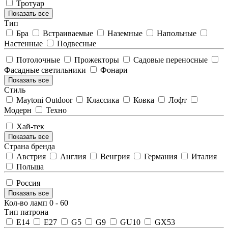
Тротуар
Показать все
Тип
Бра
Встраиваемые
Наземные
Напольные
Настенные
Подвесные
Потолочные
Прожекторы
Садовые переносные
Фасадные светильники
Фонари
Показать все
Стиль
Maytoni Outdoor
Классика
Ковка
Лофт
Модерн
Техно
Хай-тек
Показать все
Страна бренда
Австрия
Англия
Венгрия
Германия
Италия
Польша
Россия
Показать все
Кол-во ламп
0
-
60
Тип патрона
E14
E27
G5
G9
GU10
GX53