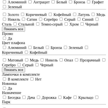
Алюминий
Антрацит
Белый
Бронза
Графит
Зеленый
Золото
Коричневый
Кофейный
Латунь
Медь
Никель
Сатин
Серебро
Серый
Синий
Сталь
Стальной
Темно-серый
Хром
Черный
Показать все
Промо
Да
Цвет плафона
Алюминий
Белый
Бронза
Зеленый
Коричневый
Кофейный
Матовый
Медь
Никель
Опал
Прозрачный
Серебро
Серый
Черный
Показать все
Лампочки в комплекте
В комплекте
Нет
Новинка
Да
Назначение
Беседка
Дача
Дорожка
Кафе
Крыльцо
Парк