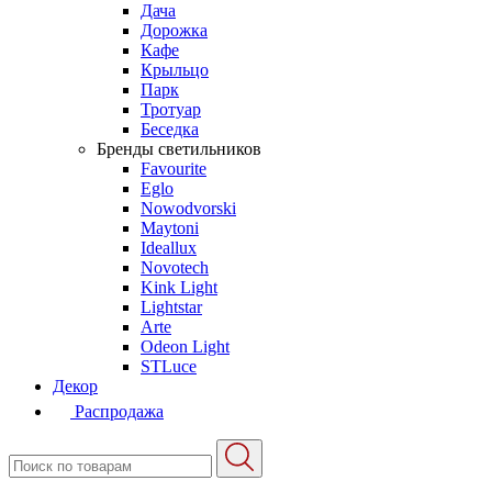
Дача
Дорожка
Кафе
Крыльцо
Парк
Тротуар
Беседка
Бренды светильников
Favourite
Eglo
Nowodvorski
Maytoni
Ideallux
Novotech
Kink Light
Lightstar
Arte
Odeon Light
STLuce
Декор
Распродажа