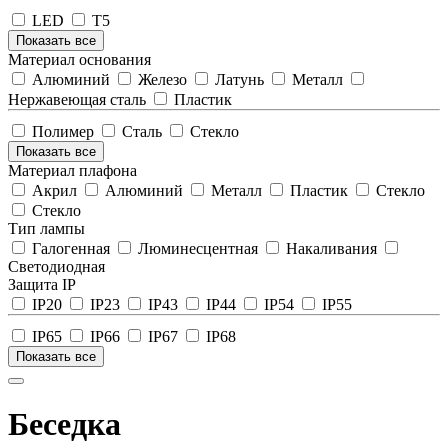
LED
T5
Показать все
Материал основания
Алюминий
Железо
Латунь
Металл
Нержавеющая сталь
Пластик
Полимер
Сталь
Стекло
Показать все
Материал плафона
Акрил
Алюминий
Металл
Пластик
Стекло
Стекло
Тип лампы
Галогенная
Люминесцентная
Накаливания
Светодиодная
Защита IP
IP20
IP23
IP43
IP44
IP54
IP55
IP65
IP66
IP67
IP68
Показать все
Беседка