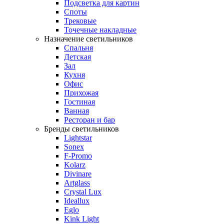
Подсветка для картин
Споты
Трековые
Точечные накладные
Назначение светильников
Спальня
Детская
Зал
Кухня
Офис
Прихожая
Гостиная
Ванная
Ресторан и бар
Бренды светильников
Lightstar
Sonex
F-Promo
Kolarz
Divinare
Artglass
Crystal Lux
Ideallux
Eglo
Kink Light