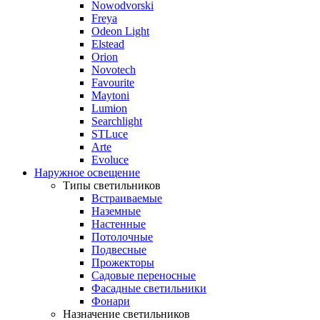
Nowodvorski
Freya
Odeon Light
Elstead
Orion
Novotech
Favourite
Maytoni
Lumion
Searchlight
STLuce
Arte
Evoluce
Наружное освещение
Типы светильников
Встраиваемые
Наземные
Настенные
Потолочные
Подвесные
Прожекторы
Садовые переносные
Фасадные светильники
Фонари
Назначение светильников