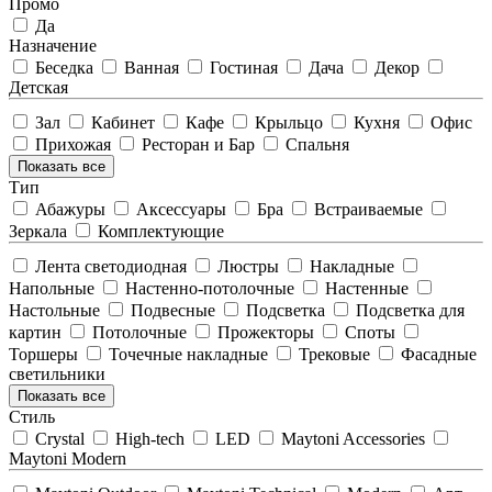
Промо
Да
Назначение
Беседка
Ванная
Гостиная
Дача
Декор
Детская
Зал
Кабинет
Кафе
Крыльцо
Кухня
Офис
Прихожая
Ресторан и Бар
Спальня
Показать все
Тип
Абажуры
Аксессуары
Бра
Встраиваемые
Зеркала
Комплектующие
Лента светодиодная
Люстры
Накладные
Напольные
Настенно-потолочные
Настенные
Настольные
Подвесные
Подсветка
Подсветка для
картин
Потолочные
Прожекторы
Споты
Торшеры
Точечные накладные
Трековые
Фасадные
светильники
Показать все
Стиль
Crystal
High-tech
LED
Maytoni Accessories
Maytoni Modern