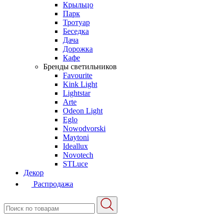
Крыльцо
Парк
Тротуар
Беседка
Дача
Дорожка
Кафе
Бренды светильников
Favourite
Kink Light
Lightstar
Arte
Odeon Light
Eglo
Nowodvorski
Maytoni
Ideallux
Novotech
STLuce
Декор
Распродажа