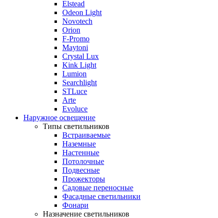
Elstead
Odeon Light
Novotech
Orion
F-Promo
Maytoni
Crystal Lux
Kink Light
Lumion
Searchlight
STLuce
Arte
Evoluce
Наружное освещение
Типы светильников
Встраиваемые
Наземные
Настенные
Потолочные
Подвесные
Прожекторы
Садовые переносные
Фасадные светильники
Фонари
Назначение светильников