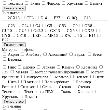
Текстиль
Ткань
Фарфор
Хрусталь
Цемент
Показать все
Тип патрона
2GX13
CFL
E14
E27
G10Q
G13
G23
G24
G4
G5
G53
G9
GR8
GU10
GU5
Gu5.3
GX13
GX5.3
GX53
GY6
GZ10
LED
MR16
R7s
T5
Е14
Е27
Показать все
Материал плафона
Акрил
Алебастр
Алюминий
Бархат
Бетон
Веревка
Гипс
Дерево
Зеркало
Камень
Керамика
Лен
Металл
Металл гальванизированный
Металл
крашеный
Микрофибра
Мрамор
Нейлон
Нити
Нить
Пластик
Поликарбонат
Полимер
Ротанг
Силикон
Сталь
Стекло
Стекло
Текстиль
Текстиль на ПВХ
Ткань
Хлопок
Хрусталь
Цемент
Показать все
Тип лампы