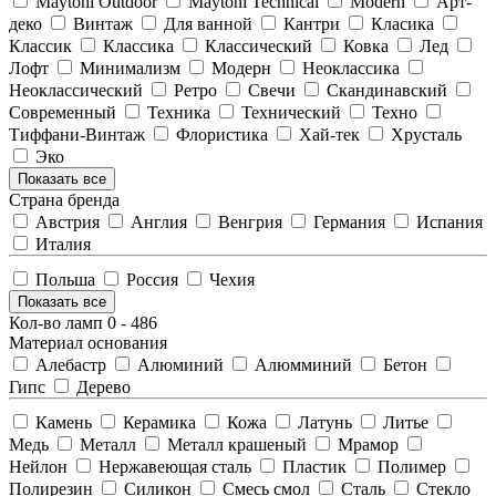
Maytoni Outdoor
Maytoni Technical
Modern
Арт-
деко
Винтаж
Для ванной
Кантри
Класика
Классик
Классика
Классический
Ковка
Лед
Лофт
Минимализм
Модерн
Неоклассика
Неоклассический
Ретро
Свечи
Скандинавский
Современный
Техника
Технический
Техно
Тиффани-Винтаж
Флористика
Хай-тек
Хрусталь
Эко
Показать все
Страна бренда
Австрия
Англия
Венгрия
Германия
Испания
Италия
Польша
Россия
Чехия
Показать все
Кол-во ламп
0
-
486
Материал основания
Алебастр
Алюминий
Алюмминий
Бетон
Гипс
Дерево
Камень
Керамика
Кожа
Латунь
Литье
Медь
Металл
Металл крашеный
Мрамор
Нейлон
Нержавеющая сталь
Пластик
Полимер
Полирезин
Силикон
Смесь смол
Сталь
Стекло