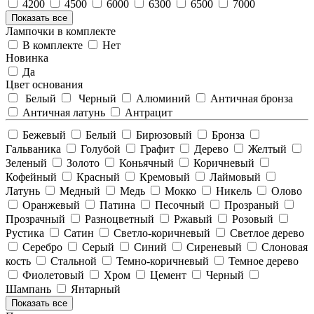
4200
4500
6000
6300
6500
7000
Показать все
Лампочки в комплекте
В комплекте
Нет
Новинка
Да
Цвет основания
Белый
Черный
Алюминий
Античная бронза
Античная латунь
Антрацит
Бежевый
Белый
Бирюзовый
Бронза
Гальваника
Голубой
Графит
Дерево
Желтый
Зеленый
Золото
Коньячный
Коричневый
Кофейный
Красный
Кремовый
Лаймовый
Латунь
Медный
Медь
Мокко
Никель
Олово
Оранжевый
Патина
Песочный
Прозраный
Прозрачный
Разноцветный
Ржавый
Розовый
Рустика
Сатин
Светло-коричневый
Светлое дерево
Серебро
Серый
Синий
Сиреневый
Слоновая
кость
Стальной
Темно-коричневый
Темное дерево
Фиолетовый
Хром
Цемент
Черный
Шампань
Янтарный
Показать все