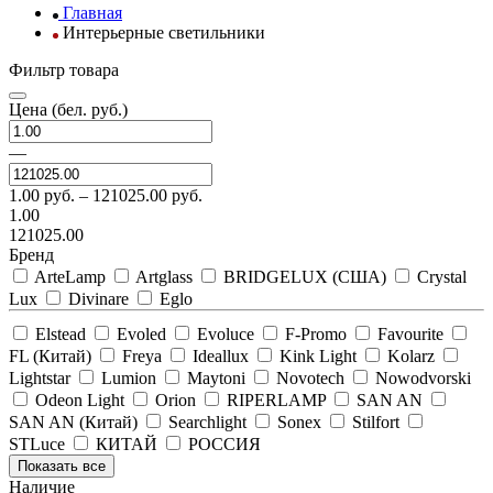
Главная
Интерьерные светильники
Фильтр товара
Цена
(бел. руб.)
—
1.00
руб. –
121025.00
руб.
1.00
121025.00
Бренд
ArteLamp
Artglass
BRIDGELUX (США)
Crystal
Lux
Divinare
Eglo
Elstead
Evoled
Evoluce
F-Promo
Favourite
FL (Китай)
Freya
Ideallux
Kink Light
Kolarz
Lightstar
Lumion
Maytoni
Novotech
Nowodvorski
Odeon Light
Orion
RIPERLAMP
SAN AN
SAN AN (Китай)
Searchlight
Sonex
Stilfort
STLuce
КИТАЙ
РОССИЯ
Показать все
Наличие