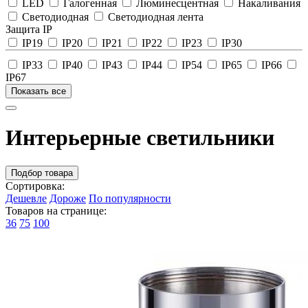
LED
Галогенная
Люминесцентная
Накаливания
Светодиодная
Светодиодная лента
Защита IP
IP19
IP20
IP21
IP22
IP23
IP30
IP33
IP40
IP43
IP44
IP54
IP65
IP66
IP67
Показать все
Интерьерные светильники
Подбор товара
Сортировка:
Дешевле
Дороже
По популярности
Товаров на странице:
36
75
100